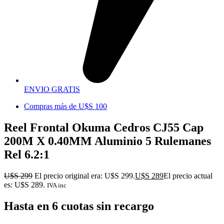
ENVIO GRATIS
Compras más de U$S 100
Reel Frontal Okuma Cedros CJ55 Cap
200M X 0.40MM Aluminio 5 Rulemanes
Rel 6.2:1
U$S
299
El precio original era: U$S 299.
U$S
289
El precio actual
es: U$S 289.
IVA inc
Hasta en 6 cuotas sin recargo