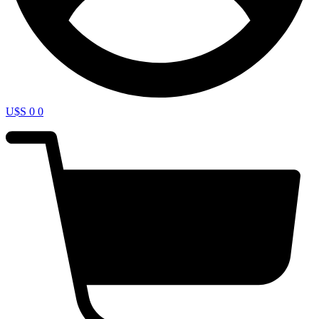
U$S
0
0