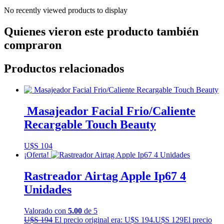
No recently viewed products to display
Quienes vieron este producto también
compraron
Productos relacionados
Masajeador Facial Frio/Caliente
Recargable Touch Beauty
U$S
104
¡Oferta!
Rastreador Airtag Apple Ip67 4
Unidades
Valorado con
5.00
de 5
U$S
194
El precio original era: U$S 194.
U$S
129
El precio