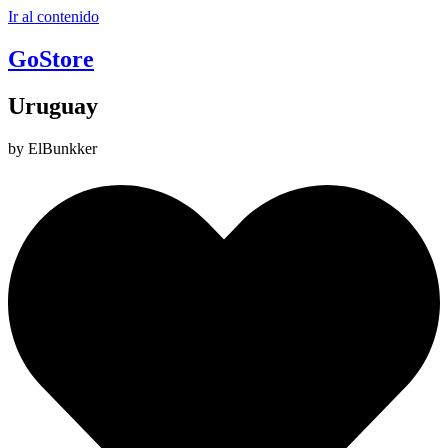
Ir al contenido
GoStore
Uruguay
by ElBunkker