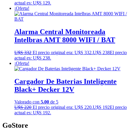
actual es: U$S 129.
¡Oferta!
Alarma Central Monitoreada
Intelbras AMT 8000 WIFI / BAT
U$S
332
El precio original era: U$S 332.
U$S
238
El precio
actual es: U$S 238.
¡Oferta!
Cargador De Baterias Inteligente
Black+ Decker 12V
Valorado con
5.00
de 5
U$S
220
El precio original era: U$S 220.
U$S
192
El precio
actual es: U$S 192.
GoStore