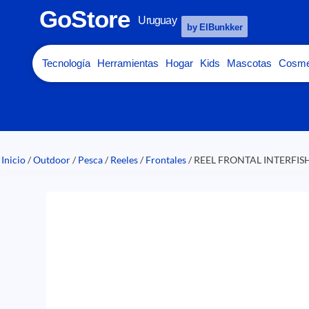
GoStore
Uruguay
by ElBunkker
Tecnología
Herramientas
Hogar
Kids
Mascotas
Cosme
Inicio
/
Outdoor
/
Pesca
/
Reeles
/
Frontales
/ REEL FRONTAL INTERFISH 