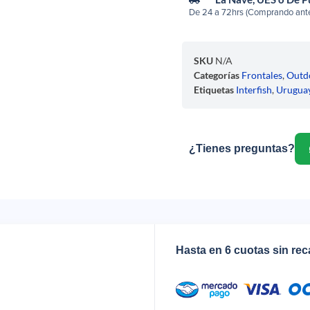
De 24 a 72hrs (Comprando ante
SKU
N/A
Categorías
Frontales
,
Outd
Etiquetas
Interfish
,
Urugua
¿Tienes preguntas?
Hasta en 6 cuotas sin re