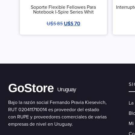
Soporte Flexible Fellowes Para
Interrup
Notebook I-Spire Series Whit
U$S
85
U$S
70
GoStore
S
Uruguay
Bajo la razón social Fernando Pravia Kiesevich,
La
RUT 020411710014 es proveedor del estado
Blo
con RUPE y proveedores comerciales de varias
Mi
empresas de nivel en Uruguay.
Co