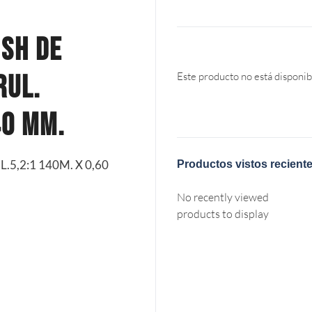
ISH DE
RUL.
Este producto no está disponib
40 MM.
.5,2:1 140M. X 0,60
Productos vistos recient
No recently viewed
products to display