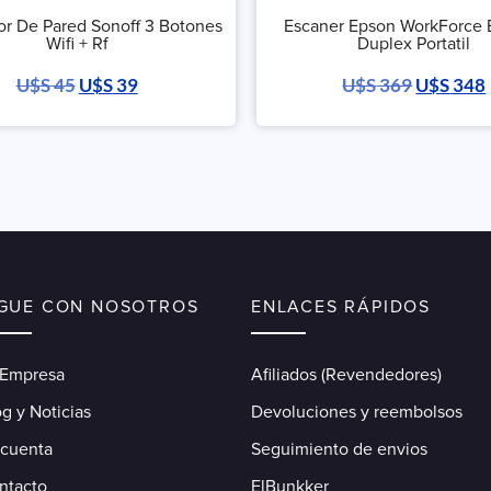
tor De Pared Sonoff 3 Botones
Escaner Epson WorkForce
Wifi + Rf
Duplex Portatil
U$S
45
U$S
39
U$S
369
U$S
348
IGUE CON NOSOTROS
ENLACES RÁPIDOS
 Empresa
Afiliados (Revendedores)
g y Noticias
Devoluciones y reembolsos
 cuenta
Seguimiento de envios
ntacto
ElBunkker