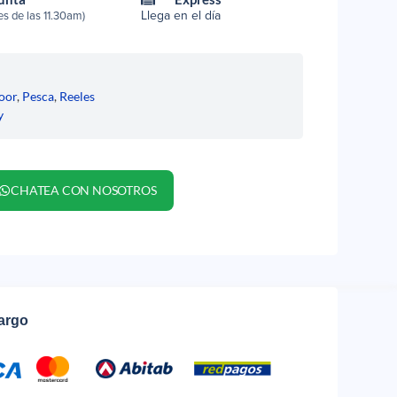
Llega en el día
s de las 11.30am)
oor
,
Pesca
,
Reeles
y
CHATEA CON NOSOTROS
cargo