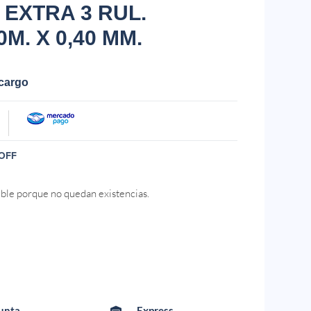
 EXTRA 3 RUL.
0M. X 0,40 MM.
ecargo
OFF
ible porque no quedan existencias.
Punta
Express