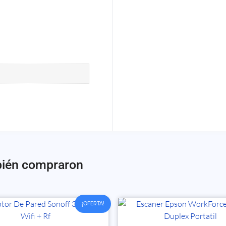
bién compraron
¡OFERTA!