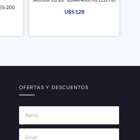
 ES-200
U$S
128
OFERTAS Y DESCUENTOS