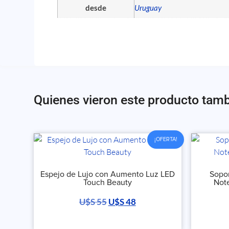
desde
Uruguay
Quienes vieron este producto tam
¡OFERTA!
Espejo de Lujo con Aumento Luz LED
Sopor
Touch Beauty
Note
U$S
55
U$S
48