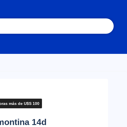
ras más de U$S 100
amontina 14d