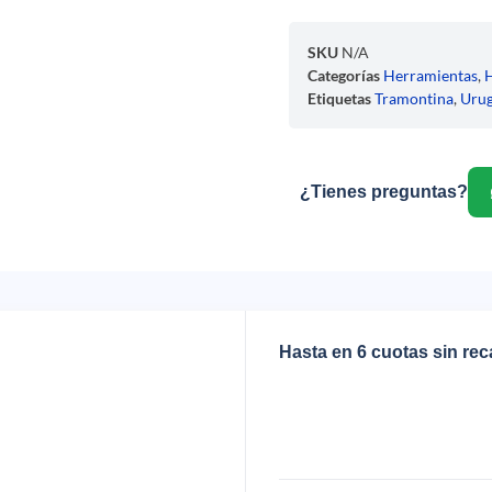
SKU
N/A
Categorías
Herramientas
,
Etiquetas
Tramontina
,
Uru
¿Tienes preguntas?
Hasta en 6 cuotas sin re