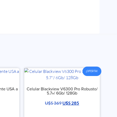
¡OFERTA!
ente USA a
Celular Blackview V6300 Pro Robusto/
5.7»/ 6Gb/ 128Gb
U$S
369
U$S
285