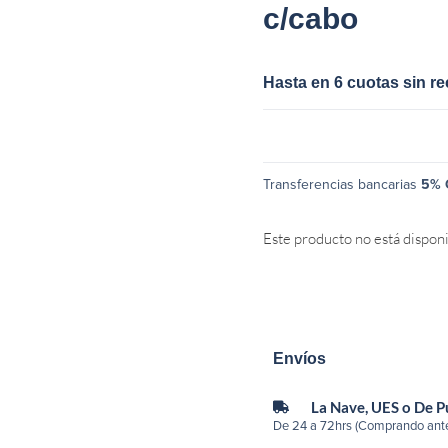
c/cabo
Hasta en 6 cuotas sin r
Transferencias bancarias
5% 
Este producto no está dispon
Envíos
La Nave, UES o De 
De 24 a 72hrs (Comprando ante