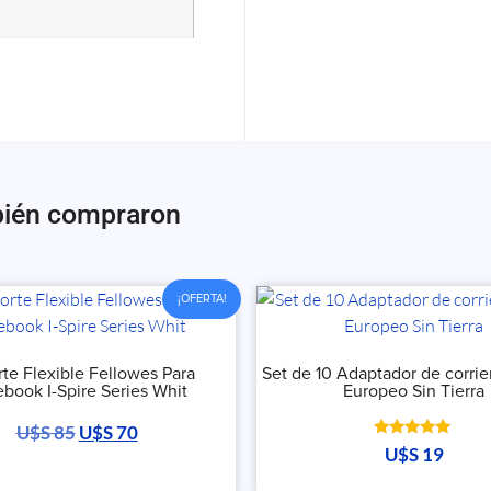
bién compraron
¡OFERTA!
te Flexible Fellowes Para
Set de 10 Adaptador de corri
book I-Spire Series Whit
Europeo Sin Tierra
U$S
85
U$S
70
Valorado
U$S
19
con
5.00
de 5