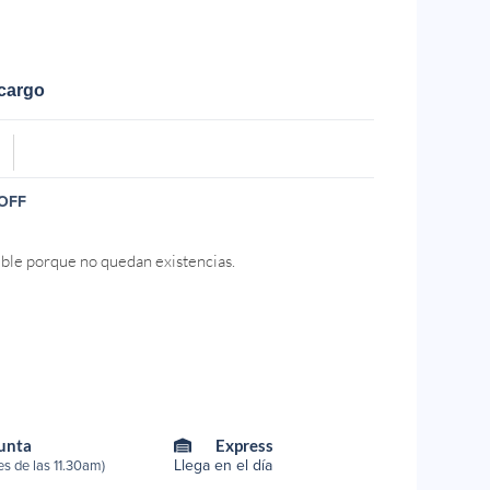
ecargo
OFF
ible porque no quedan existencias.
Punta
Express
Llega en el día
s de las 11.30am)