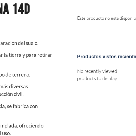
na 14d
Este producto no está disponib
paración del suelo.
 la tierra y para retirar
Productos vistos recient
No recently viewed
ipo de terreno.
products to display
 más diversas
cción civil.
ia, se fabrica con
 templada, ofreciendo
 uso.