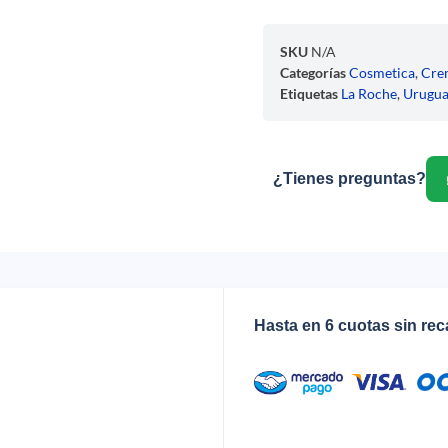
SKU
N/A
Categorías
Cosmetica
,
Cre
Etiquetas
La Roche
,
Urugu
¿Tienes preguntas?
Hasta en 6 cuotas sin re