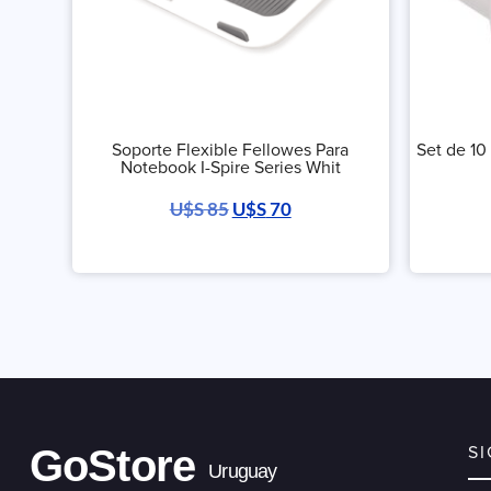
Soporte Flexible Fellowes Para
Set de 10
Notebook I-Spire Series Whit
U$S
85
U$S
70
GoStore
S
Uruguay