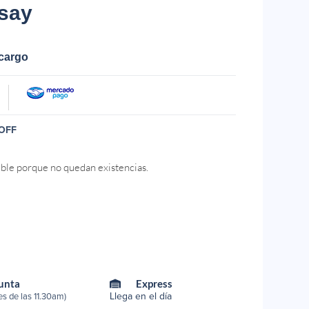
say
ecargo
OFF
ible porque no quedan existencias.
Punta
Express
Llega en el día
s de las 11.30am)