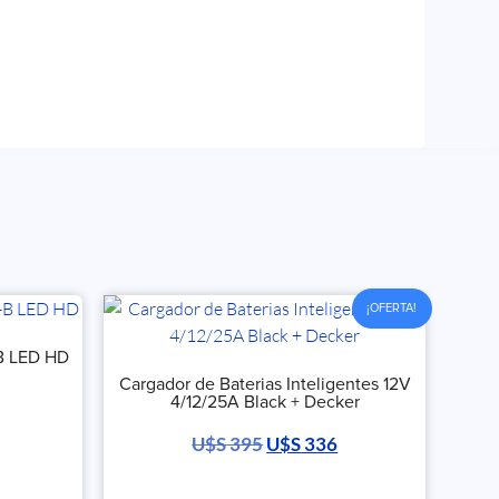
¡OFERTA!
B LED HD
Cargador de Baterias Inteligentes 12V
4/12/25A Black + Decker
U$S
395
U$S
336