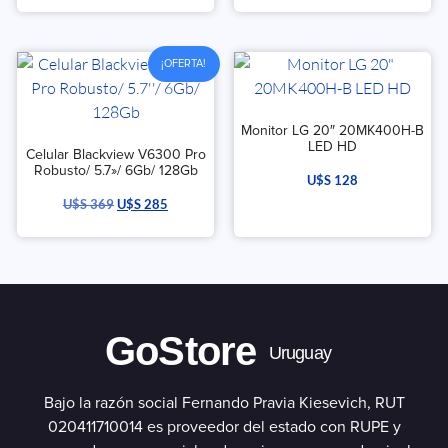
¡OFERTA!
Monitor LG 20″ 20MK400H-B
LED HD
Celular Blackview V6300 Pro
Robusto/ 5.7»/ 6Gb/ 128Gb
U$S
128
U$S
369
U$S
285
GoStore
Uruguay
Bajo la razón social Fernando Pravia Kiesevich, RUT
020411710014 es proveedor del estado con RUPE y