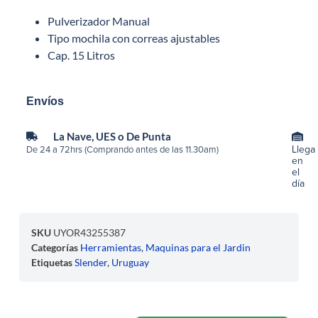
Pulverizador Manual
Tipo mochila con correas ajustables
Cap. 15 Litros
Envíos
La Nave, UES o De Punta
Llega
De 24 a 72hrs (Comprando antes de las 11.30am)
en
el
día
SKU
UYOR43255387
Categorías
Herramientas
,
Maquinas para el Jardin
Etiquetas
Slender
,
Uruguay