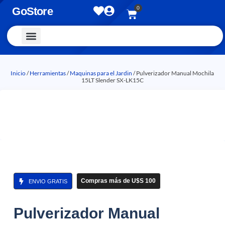
0
GoStore
Vestimenta y Accesorios
Inicio
/
Herramientas
/
Maquinas para el Jardin
/ Pulverizador Manual Mochila
15LT Slender SX-LK15C
Compras más de U$S 100
ENVIO GRATIS
Pulverizador Manual