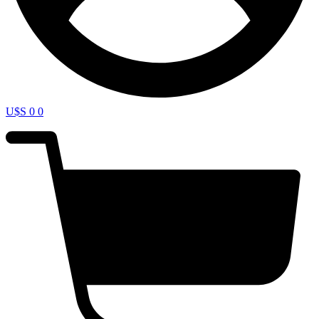
U$S
0
0