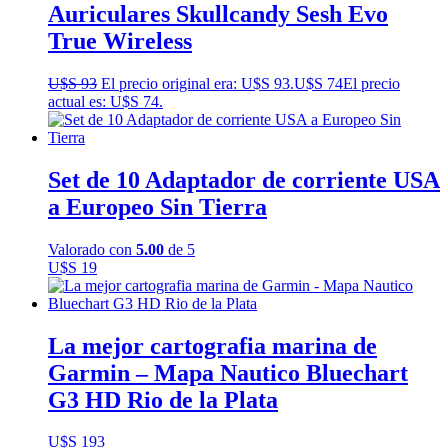
Auriculares Skullcandy Sesh Evo
True Wireless
U$S
93
El precio original era: U$S 93.
U$S
74
El precio
actual es: U$S 74.
Set de 10 Adaptador de corriente USA
a Europeo Sin Tierra
Valorado con
5.00
de 5
U$S
19
La mejor cartografia marina de
Garmin – Mapa Nautico Bluechart
G3 HD Rio de la Plata
U$S
193