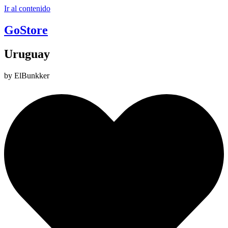
Ir al contenido
GoStore
Uruguay
by ElBunkker