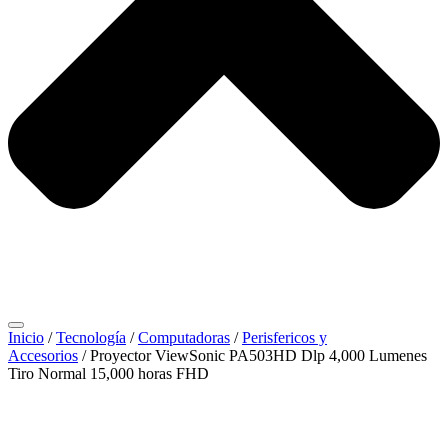
Inicio
/
Tecnología
/
Computadoras
/
Perisfericos y
Accesorios
/ Proyector ViewSonic PA503HD Dlp 4,000 Lumenes
Tiro Normal 15,000 horas FHD