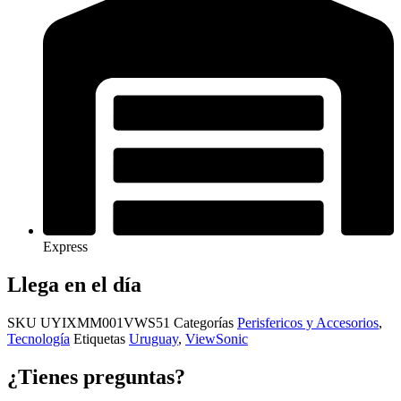
Express
Llega en el día
SKU
UYIXMM001VWS51
Categorías
Perisfericos y Accesorios
,
Tecnología
Etiquetas
Uruguay
,
ViewSonic
¿Tienes preguntas?