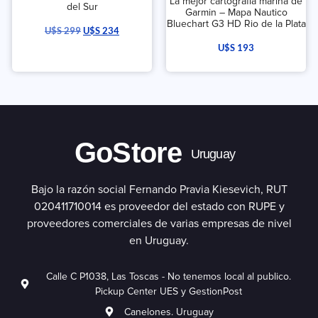
La mejor cartografia marina de
del Sur
Garmin – Mapa Nautico
Bluechart G3 HD Rio de la Plata
U$S
299
U$S
234
U$S
193
GoStore
Uruguay
Bajo la razón social Fernando Pravia Kiesevich, RUT
020411710014 es proveedor del estado con RUPE y
proveedores comerciales de varias empresas de nivel
en Uruguay.
Calle C P1038, Las Toscas - No tenemos local al publico.
Pickup Center UES y GestionPost
Canelones. Uruguay