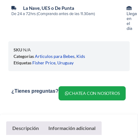
La Nave, UES o De Punta
Llega
De 24 a 72hrs (Comprando antes de las 11.30am)
en
el
día
SKU
N/A
Categorías
Articulos para Bebes
,
Kids
Etiquetas
Fisher Price
,
Uruguay
¿Tienes preguntas?
CHATEA CON NOSOTROS
Descripción
Información adicional