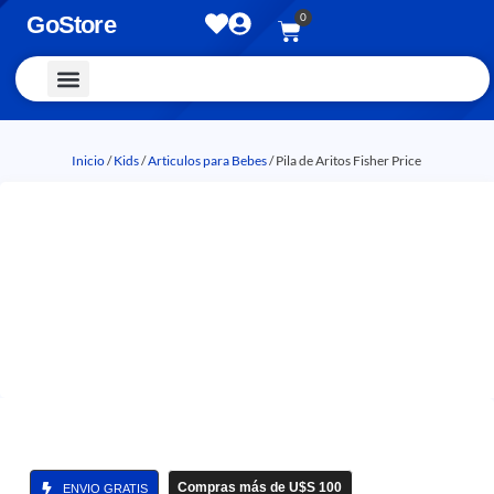
0
GoStore
Vestimenta y Accesorios
Inicio
/
Kids
/
Articulos para Bebes
/ Pila de Aritos Fisher Price
Compras más de U$S 100
ENVIO GRATIS