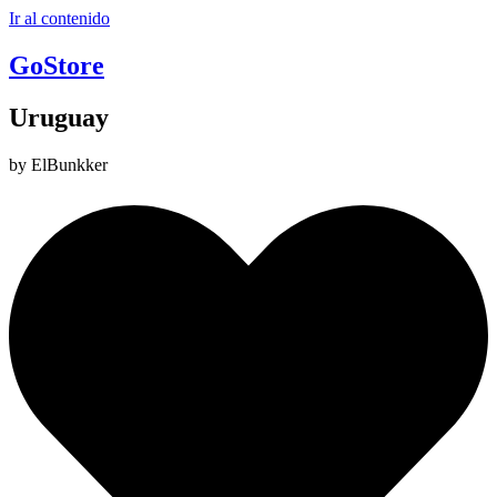
Ir al contenido
GoStore
Uruguay
by ElBunkker