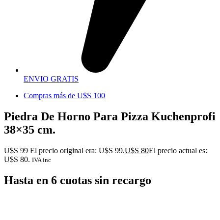
ENVIO GRATIS
Compras más de U$S 100
Piedra De Horno Para Pizza Kuchenprofi
38×35 cm.
U$S
99
El precio original era: U$S 99.
U$S
80
El precio actual es:
U$S 80.
IVA inc
Hasta en 6 cuotas sin recargo