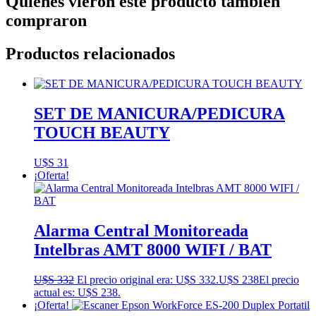
Quienes vieron este producto también
compraron
Productos relacionados
SET DE MANICURA/PEDICURA
TOUCH BEAUTY
U$S
31
¡Oferta!
Alarma Central Monitoreada
Intelbras AMT 8000 WIFI / BAT
U$S
332
El precio original era: U$S 332.
U$S
238
El precio
actual es: U$S 238.
¡Oferta!