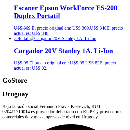
Escaner Epson WorkForce ES-200
Duplex Portatil
U$S
369
El precio original era: U$S 369.
U$S
348
El precio
actual es: U$S 348.
¡Oferta!
Cargador 20V Stanley 1A. Li-Ion
U$S
95
El precio original era: U$S 95.
U$S
82
El precio
actual es: U$S 82.
GoStore
Uruguay
Bajo la razón social Fernando Pravia Kiesevich, RUT
020411710014 es proveedor del estado con RUPE y proveedores
comerciales de varias empresas de nivel en Uruguay.