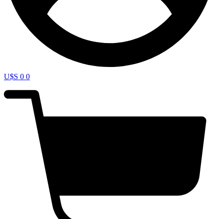
U$S
0
0