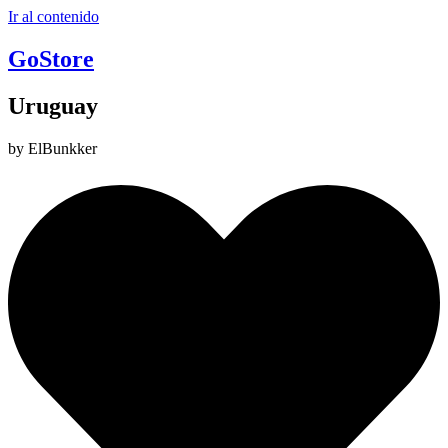
Ir al contenido
GoStore
Uruguay
by ElBunkker