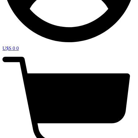
U$S
0
0