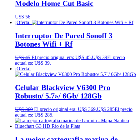
Modelo Home Cut Basic
U$S
56
¡Oferta!
Interruptor De Pared Sonoff 3
Botones Wifi + Rf
U$S
45
El precio original era: U$S 45.
U$S
39
El precio
actual es: U$S 39.
¡Oferta!
Celular Blackview V6300 Pro
Robusto/ 5.7»/ 6Gb/ 128Gb
U$S
369
El precio original era: U$S 369.
U$S
285
El precio
actual es: U$S 285.
La mejor cartografia marina de