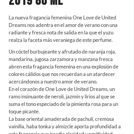
2019 80 Ml
La nueva fragancia femenina One Love de United
Dreams nos adentra en el amor de verano con una
radiante y fresca nota de salida en la que el yuzu
realza la faceta más veraniega de este perfume.
Un cóctel burbujeante y afrutado de naranja roja,
mandarina, jugosa zarzamora y manzana fresca
abren esta fragancia femenina en una explosión de
colores cálidos que nos recuerdan a un atardecer
acercándonos a nuestro amor de verano.
En el corazón de One Love de United Dreams, un
ramo insinuante de neroli, jazmín y lirios al que se
suma el tono especiado de la pimienta rosa para un
toque picante.
La base oriental amaderada de pachulí, cremosa
vainilla, haba tonka y almizcle aporta profundidad a
esta fragancia que irradia claridad y positividad.