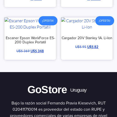
¡OFERTA!
¡OFERTA!
Escaner Epson WorkForce ES-
Cargador 20V Stanley 1A. Li-Ion
200 Duplex Portatil
U$S
95
U$S
82
U$S
369
U$S
348
GoStore
Uruguay
Bajo la razón social Fernando Pravia Kiesevich, RUT
020411710014 es proveedor del estado con RUPE y
proveedores comerciales de varias empresas de nivel