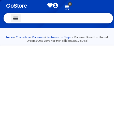
0
GoStore
Vestimenta y Accesorios
Inicio
/
Cosmetica
/
Perfumes
/
Perfumes de Mujer
/ Perfume Benetton United
Dreams One Love For Her Edicion 2019 80 Ml