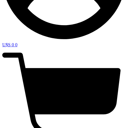
U$S
0
0