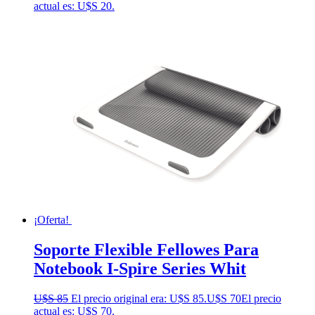
actual es: U$S 20.
¡Oferta!
Soporte Flexible Fellowes Para
Notebook I-Spire Series Whit
U$S
85
El precio original era: U$S 85.
U$S
70
El precio
actual es: U$S 70.