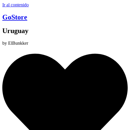
Ir al contenido
GoStore
Uruguay
by ElBunkker