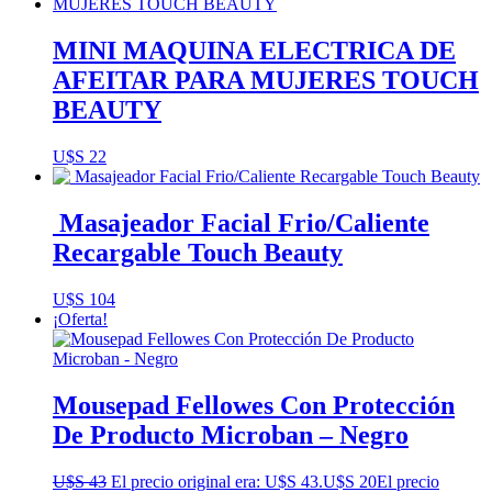
MINI MAQUINA ELECTRICA DE
AFEITAR PARA MUJERES TOUCH
BEAUTY
U$S
22
Masajeador Facial Frio/Caliente
Recargable Touch Beauty
U$S
104
¡Oferta!
Mousepad Fellowes Con Protección
De Producto Microban – Negro
U$S
43
El precio original era: U$S 43.
U$S
20
El precio