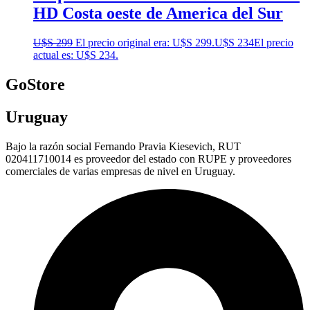
HD Costa oeste de America del Sur
U$S
299
El precio original era: U$S 299.
U$S
234
El precio
actual es: U$S 234.
GoStore
Uruguay
Bajo la razón social Fernando Pravia Kiesevich, RUT
020411710014 es proveedor del estado con RUPE y proveedores
comerciales de varias empresas de nivel en Uruguay.