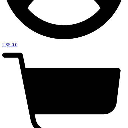
U$S
0
0