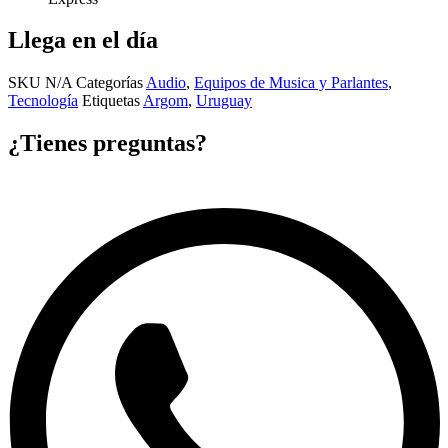
Llega en el día
SKU
N/A
Categorías
Audio
,
Equipos de Musica y Parlantes
,
Tecnología
Etiquetas
Argom
,
Uruguay
¿Tienes preguntas?