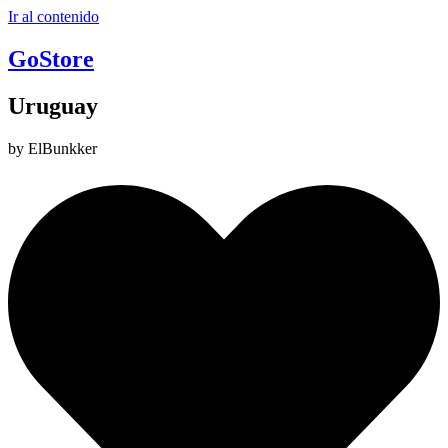
Ir al contenido
GoStore
Uruguay
by ElBunkker