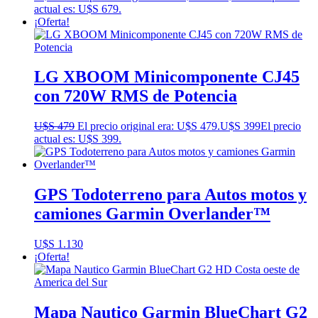
actual es: U$S 679.
¡Oferta!
LG XBOOM Minicomponente CJ45
con 720W RMS de Potencia
U$S
479
El precio original era: U$S 479.
U$S
399
El precio
actual es: U$S 399.
GPS Todoterreno para Autos motos y
camiones Garmin Overlander™
U$S
1.130
¡Oferta!
Mapa Nautico Garmin BlueChart G2