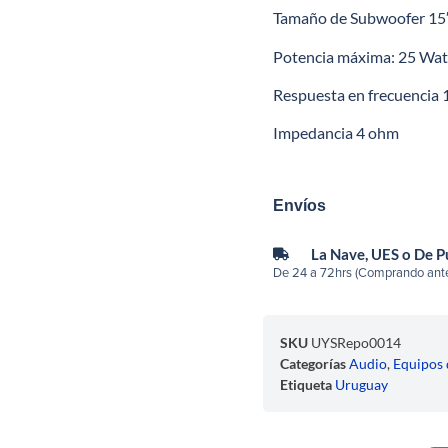
Tamaño de Subwoofer 15
Potencia máxima: 25 W
Respuesta en frecuenci
Impedancia 4 ohm
Envíos
La Nave, UES o De 
De 24 a 72hrs (Comprando ante
SKU
UYSRepo0014
Categorías
Audio
,
Equipos 
Etiqueta
Uruguay