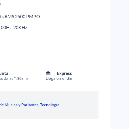
″
atts RMS 2500 PMPO
a 100Hz-20KHz
Punta
Express
Llega en el día
s de las 11.30am)
de Musica y Parlantes
,
Tecnología