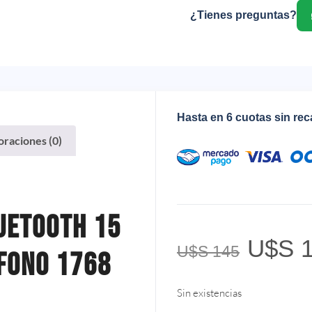
¿Tienes preguntas?
Hasta en 6 cuotas sin re
oraciones (0)
uetooth 15
U$S
1
U$S
145
fono 1768
Sin existencias