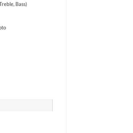
reble, Bass)
oto