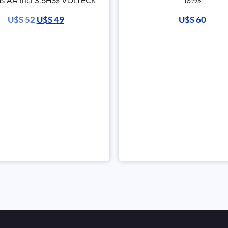
las AA Incl 3.5HS» VOLTECK
18½»
U$S
52
U$S
49
U$S
60