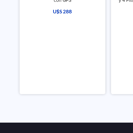
con GPS
y 4 Pi
U$S
288