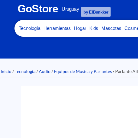
GoStore
Uruguay
by ElBunkker
Tecnología
Herramientas
Hogar
Kids
Mascotas
Cosme
Inicio
/
Tecnología
/
Audio
/
Equipos de Musica y Parlantes
/ Parlante A