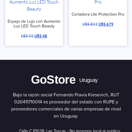
Cortadora Lite Protection Pro
Espejo de Lujo con Aumento
U$S
811
U$S
679
Luz LED Touch Beauty
U$S
55
U$S
48
GoStore
Uruguay
Bajo la razón social Fernando Pravia Kiesevich, RUT
020411710014 es proveedor del estado con RUPE y
proveedores comerciales de varias empresas de nivel
en Uruguay.
Calle C P1038, Las Toscas - No tenemos local al publico.