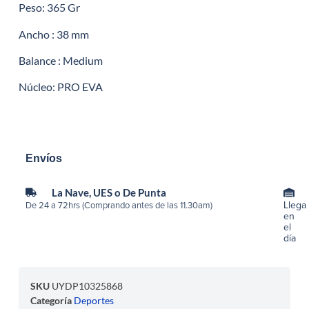
Peso: 365 Gr
Ancho : 38 mm
Balance : Medium
Núcleo: PRO EVA
Envíos
La Nave, UES o De Punta
Llega
De 24 a 72hrs (Comprando antes de las 11.30am)
en
el
día
SKU
UYDP10325868
Categoría
Deportes