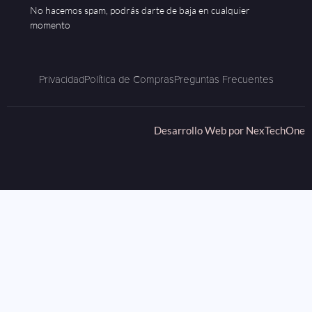
No hacemos spam, podrás darte de baja en cualquier
momento
Privacidad
Política de Compras
Preguntas Frecuentes
Desarrollo Web por
NexTechOne