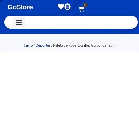
0
GoStore
Vestimenta y Accesorios
Inicio
/
Deportes
/ Paleta de Padel Dunlop Galactica Team