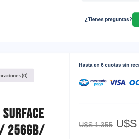
¿Tienes preguntas?
Hasta en 6 cuotas sin re
oraciones (0)
 Surface
U$S
U$S
1.355
b/ 256gb/