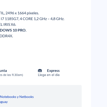
L, 2496 x 1664 píxeles.
I7 1185G7, 4 CORE 1,2 GHz – 4,8 GHz.
L IRIS X6.
INDOWS 10 PRO.
PDDR4X.
Punta
Express
Llega en el día
s de las 11.30am)
,
Notebooks y Netbooks
uguay