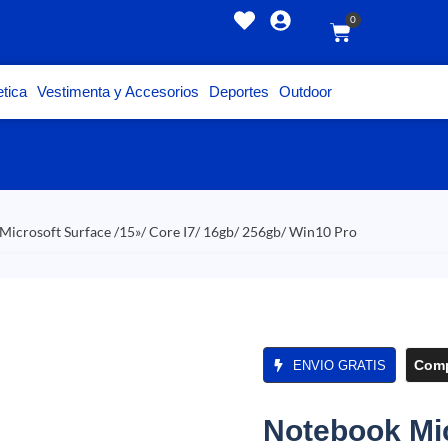
0
tica
Vestimenta y Accesorios
Deportes
Outdoor
Microsoft Surface /15»/ Core I7/ 16gb/ 256gb/ Win10 Pro
Comp
ENVIO GRATIS
Notebook Mic