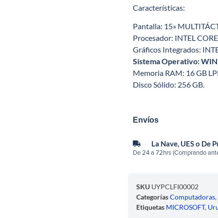
Características:
Pantalla: 15» MULTITÁCTI
Procesador: INTEL CORE 
Gráficos Integrados: INTE
Sistema Operativo: W
Memoria RAM: 16 GB L
Disco Sólido: 256 GB.
Envíos
La Nave, UES o De 
De 24 a 72hrs (Comprando ante
SKU
UYPCLFI00002
Categorías
Computadoras
Etiquetas
MICROSOFT
,
Ur