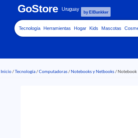
GoStore
Uruguay
by ElBunkker
Tecnología
Herramientas
Hogar
Kids
Mascotas
Cosme
Inicio
/
Tecnología
/
Computadoras
/
Notebooks y Netbooks
/ Notebook 