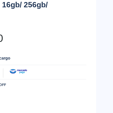
/ 16gb/ 256gb/
0
ecargo
OFF