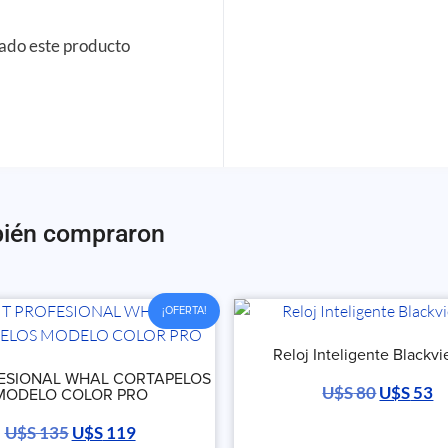
rado este producto
bién compraron
¡OFERTA!
Reloj Inteligente Blackvi
FESIONAL WHAL CORTAPELOS
U$S
80
U$S
53
MODELO COLOR PRO
U$S
135
U$S
119