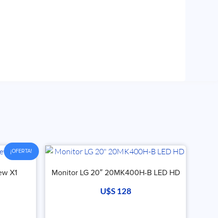
¡OFERTA!
ew X1
Monitor LG 20″ 20MK400H-B LED HD
U$S
128