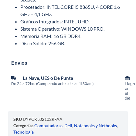
Procesador: INTEL CORE I5 8365U, 4 CORE 1,6
GHz – 4,1 GHz.
Gráficos Integrados: INTEL UHD.
Sistema Operativo: WINDOWS 10 PRO.
Memoria RAM: 16 GB DDR4.
Disco Sólido: 256 GB.
Envíos
La Nave, UES o De Punta
Llega
De 24 a 72hrs (Comprando antes de las 11.30am)
en
el
día
SKU
UYPCKL02102RFAA
Categorías
Computadoras
,
Dell
,
Notebooks y Netbooks
,
Tecnología