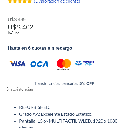
(
1
valoración de cliente)
Valorado
1
con
5.00
de
5 en base
U$S
499
a
valoración
U$S
402
de un
cliente
IVA inc
Hasta en 6 cuotas sin recargo
Transferencias bancarias
5% OFF
Sin existencias
REFURBISHED.
Grado AA: Excelente Estado Estético.
Pantalla: 15,6» MULTITÁCTIL WLED, 1920 x 1080
píxeles.