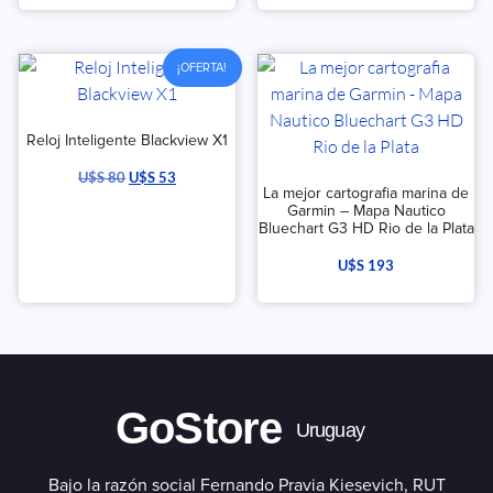
de 5
¡OFERTA!
Reloj Inteligente Blackview X1
U$S
80
U$S
53
La mejor cartografia marina de
Garmin – Mapa Nautico
Bluechart G3 HD Rio de la Plata
U$S
193
GoStore
Uruguay
Bajo la razón social Fernando Pravia Kiesevich, RUT