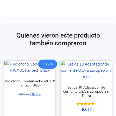
Quienes vieron este producto
también compraron
¡OFERTA!
Microfono Condensador MCX01
Fantech Black
Set de 10 Adaptador de
corriente USA a Europeo Sin
U$S
92
U$S
56
Tierra
Valorado
U$S
19
con
5.00