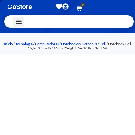
0
GoStore
Vestimenta y Accesorios
Inicio
/
Tecnología
/
Computadoras
/
Notebooks y Netbooks
/
Dell
/ Notebook Dell
15,6» / Core I5 / 16gb / 256gb / Win10 Pro / REFAA