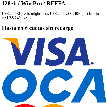
128gb / Win Pro / REFFA
U$S
256
El precio original era: U$S 256.
U$S
249
El precio actual
es: U$S 249.
IVA inc
Hasta en 6 cuotas sin recargo