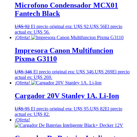
Microfono Condensador MCX01
Fantech Black
U$S
92
El precio original era: U$S 92.
U$S
56
El precio
actual es: U$S 56.
¡Oferta!
Impresora Canon Multifuncion
Pixma G3110
U$S
346
El precio original era: U$S 346.
U$S
269
El precio
actual es: U$S 269.
¡Oferta!
Cargador 20V Stanley 1A. Li-Ion
U$S
95
El precio original era: U$S 95.
U$S
82
El precio
actual es: U$S 82.
¡Oferta!