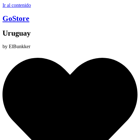
Ir al contenido
GoStore
Uruguay
by ElBunkker