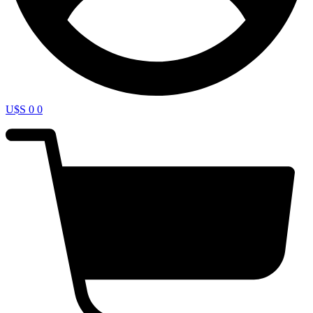
U$S
0
0