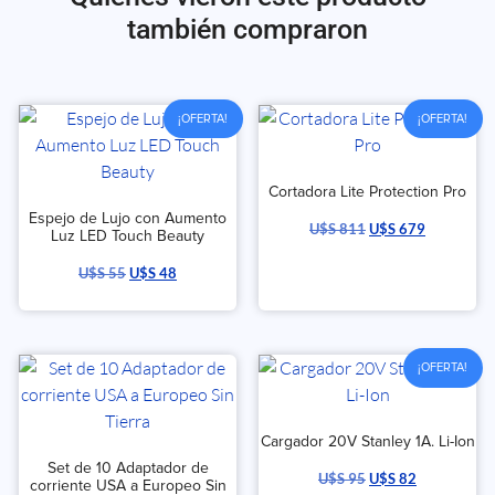
también compraron
¡OFERTA!
¡OFERTA!
Cortadora Lite Protection Pro
Espejo de Lujo con Aumento
U$S
811
U$S
679
Luz LED Touch Beauty
U$S
55
U$S
48
¡OFERTA!
Cargador 20V Stanley 1A. Li-Ion
Set de 10 Adaptador de
U$S
95
U$S
82
corriente USA a Europeo Sin