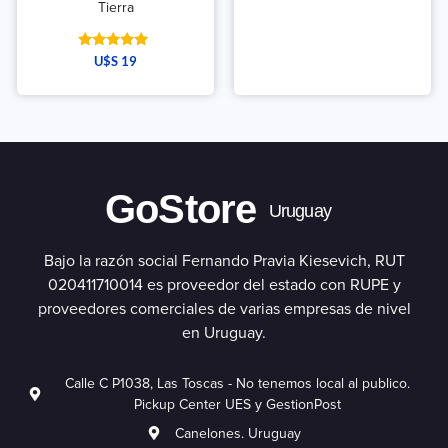
Tierra
Valorado
U$S
19
con
5.00
de 5
GoStore
Uruguay
Bajo la razón social Fernando Pravia Kiesevich, RUT
020411710014 es proveedor del estado con RUPE y
proveedores comerciales de varias empresas de nivel
en Uruguay.
Calle C P1038, Las Toscas - No tenemos local al publico.
Pickup Center UES y GestionPost
Canelones. Uruguay