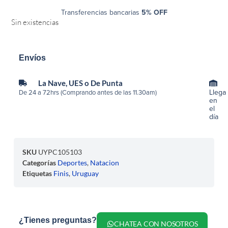
Transferencias bancarias
5% OFF
Sin existencias
Envíos
La Nave, UES o De Punta
Llega
De 24 a 72hrs (Comprando antes de las 11.30am)
en
el
día
SKU
UYPC105103
Categorías
Deportes
,
Natacion
Etiquetas
Finis
,
Uruguay
¿Tienes preguntas?
CHATEA CON NOSOTROS