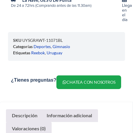
Llega
De 24 a 72hrs (Comprando antes de las 11.30am)
en
el
día
SKU
UYSGRAWT-11071BL
Categorías
Deportes
,
Gimnasio
Etiquetas
Reebok
,
Uruguay
¿Tienes preguntas?
CHATEA CON NOSOTROS
Descripción
Información adicional
Valoraciones (0)