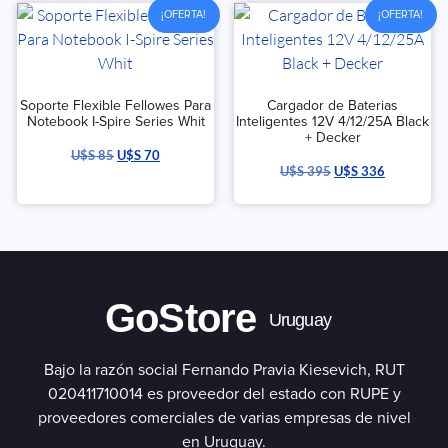
¡OFERTA!
¡OFERTA!
Soporte Flexible Fellowes Para
Cargador de Baterias
Notebook I-Spire Series Whit
Inteligentes 12V 4/12/25A Black
+ Decker
U$S
85
U$S
70
U$S
395
U$S
336
GoStore
Uruguay
Bajo la razón social Fernando Pravia Kiesevich, RUT
020411710014 es proveedor del estado con RUPE y
proveedores comerciales de varias empresas de nivel
en Uruguay.