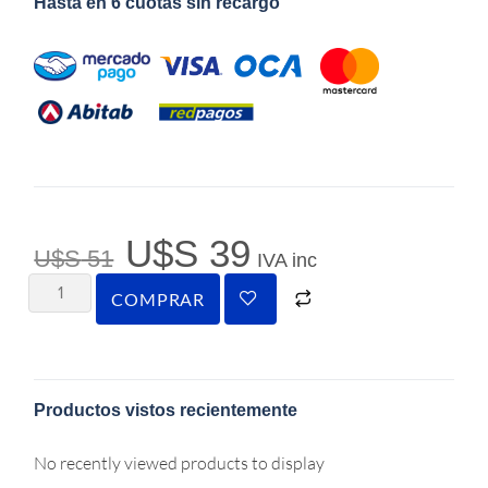
Hasta en 6 cuotas sin recargo
U$S
39
U$S
51
IVA inc
COMPRAR
Productos vistos recientemente
No recently viewed products to display