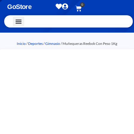
0
GoStore
Vestimenta y Accesorios
Inicio
/
Deportes
/
Gimnasio
/ Muñequeras Reebok Con Peso 1Kg