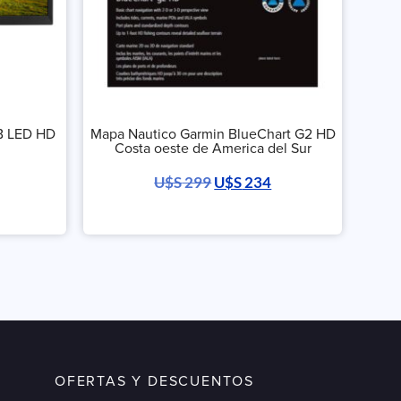
B LED HD
Mapa Nautico Garmin BlueChart G2 HD
Costa oeste de America del Sur
U$S
299
U$S
234
OFERTAS Y DESCUENTOS