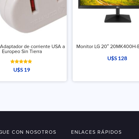
 Adaptador de corriente USA a
Monitor LG 20″ 20MK400H-
Europeo Sin Tierra
U$S
128
Valorado
U$S
19
con
5.00
de 5
IGUE CON NOSOTROS
ENLACES RÁPIDOS