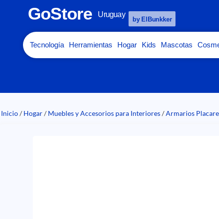
GoStore
Uruguay
by ElBunkker
Tecnología
Herramientas
Hogar
Kids
Mascotas
Cosme
Inicio
/
Hogar
/
Muebles y Accesorios para Interiores
/
Armarios Placar