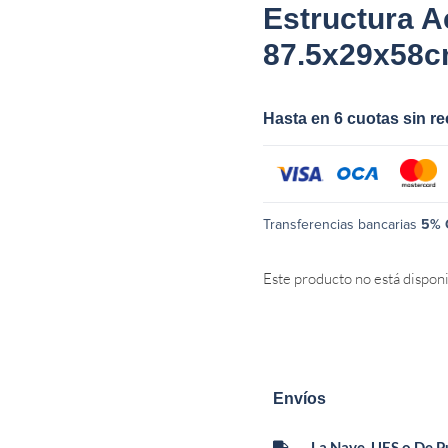
Estructura A
87.5x29x58
Hasta en 6 cuotas sin r
Transferencias bancarias
5% 
Este producto no está dispon
Envíos
La Nave, UES o De 