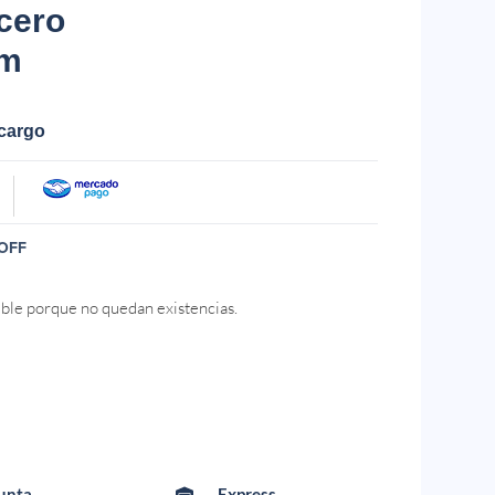
cero
cm
ecargo
OFF
ible porque no quedan existencias.
Punta
Express