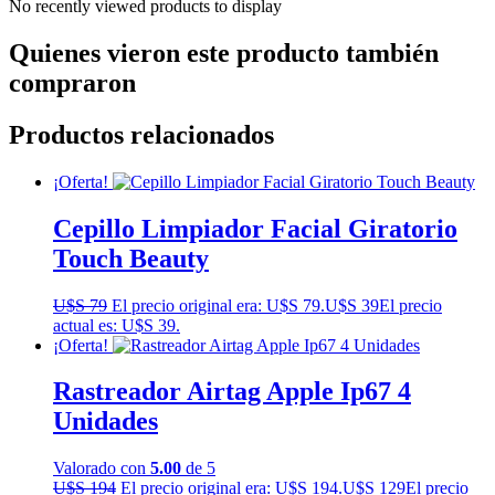
No recently viewed products to display
Quienes vieron este producto también
compraron
Productos relacionados
¡Oferta!
Cepillo Limpiador Facial Giratorio
Touch Beauty
U$S
79
El precio original era: U$S 79.
U$S
39
El precio
actual es: U$S 39.
¡Oferta!
Rastreador Airtag Apple Ip67 4
Unidades
Valorado con
5.00
de 5
U$S
194
El precio original era: U$S 194.
U$S
129
El precio