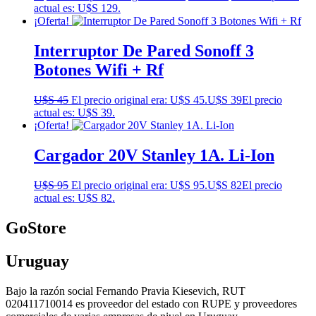
actual es: U$S 129.
¡Oferta!
Interruptor De Pared Sonoff 3
Botones Wifi + Rf
U$S
45
El precio original era: U$S 45.
U$S
39
El precio
actual es: U$S 39.
¡Oferta!
Cargador 20V Stanley 1A. Li-Ion
U$S
95
El precio original era: U$S 95.
U$S
82
El precio
actual es: U$S 82.
GoStore
Uruguay
Bajo la razón social Fernando Pravia Kiesevich, RUT
020411710014 es proveedor del estado con RUPE y proveedores