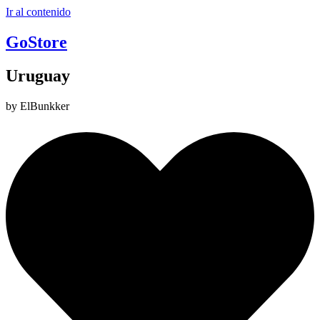
Ir al contenido
GoStore
Uruguay
by ElBunkker