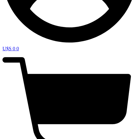
U$S
0
0