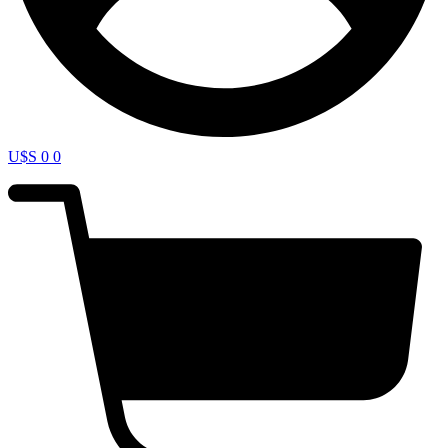
U$S
0
0