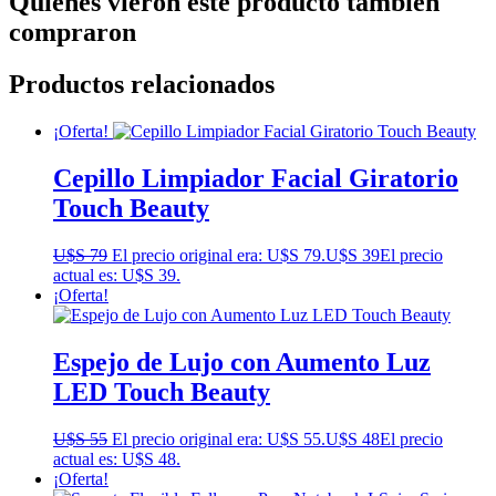
Quienes vieron este producto también
compraron
Productos relacionados
¡Oferta!
Cepillo Limpiador Facial Giratorio
Touch Beauty
U$S
79
El precio original era: U$S 79.
U$S
39
El precio
actual es: U$S 39.
¡Oferta!
Espejo de Lujo con Aumento Luz
LED Touch Beauty
U$S
55
El precio original era: U$S 55.
U$S
48
El precio
actual es: U$S 48.
¡Oferta!