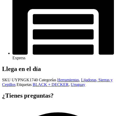
Express
Llega en el día
SKU
UYPNGK1740
Categorías
Herramientas
,
Lijadoras, Sierras y
Cepillos
Etiquetas
BLACK + DECKER
,
Uruguay
¿Tienes preguntas?