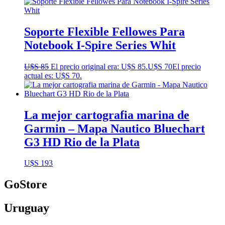
Soporte Flexible Fellowes Para
Notebook I-Spire Series Whit
U$S
85
El precio original era: U$S 85.
U$S
70
El precio
actual es: U$S 70.
La mejor cartografia marina de
Garmin – Mapa Nautico Bluechart
G3 HD Rio de la Plata
U$S
193
GoStore
Uruguay