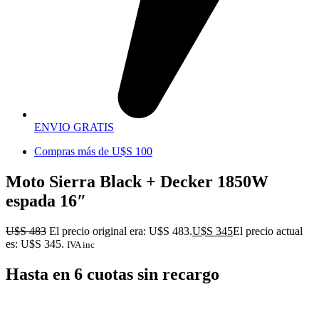
ENVIO GRATIS
Compras más de U$S 100
Moto Sierra Black + Decker 1850W
espada 16″
U$S
483
El precio original era: U$S 483.
U$S
345
El precio actual
es: U$S 345.
IVA inc
Hasta en 6 cuotas sin recargo