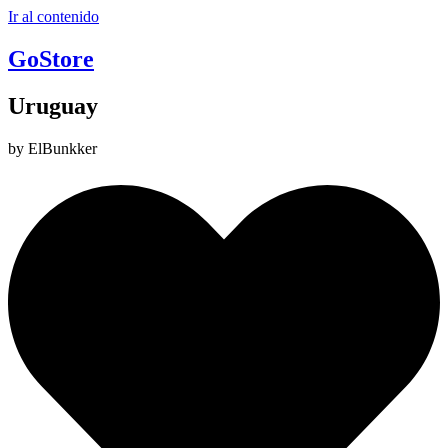
Ir al contenido
GoStore
Uruguay
by ElBunkker