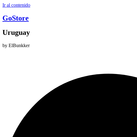
Ir al contenido
GoStore
Uruguay
by ElBunkker