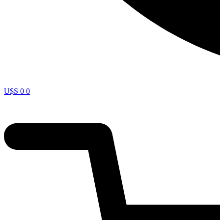
U$S
0
0