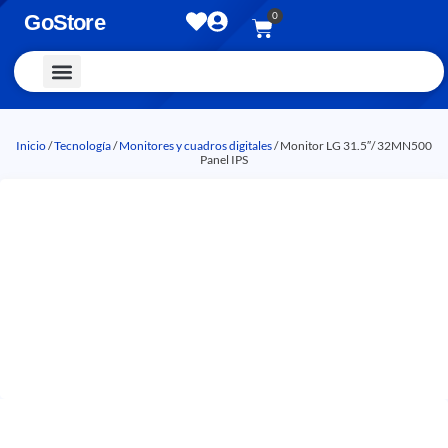
0
GoStore
Vestimenta y Accesorios
Inicio
/
Tecnología
/
Monitores y cuadros digitales
/ Monitor LG 31.5″/ 32MN500
Panel IPS