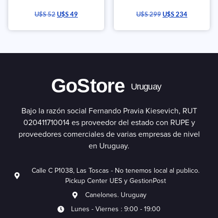
U$S
52
U$S
49
U$S
299
U$S
234
GoStore
Uruguay
Bajo la razón social Fernando Pravia Kiesevich, RUT
020411710014 es proveedor del estado con RUPE y
proveedores comerciales de varias empresas de nivel
en Uruguay.
Calle C P1038, Las Toscas - No tenemos local al publico.
Pickup Center UES y GestionPost
Canelones. Uruguay
Lunes - Viernes : 9:00 - 19:00