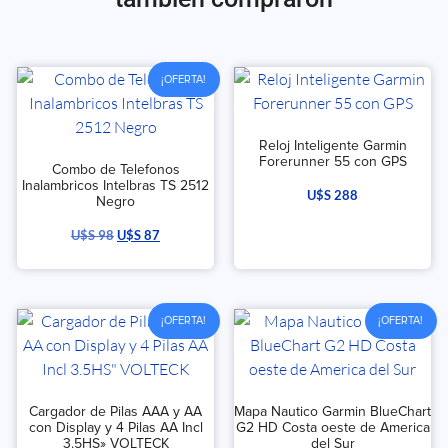
¡OFERTA!
Reloj Inteligente Garmin
Forerunner 55 con GPS
Combo de Telefonos
Inalambricos Intelbras TS 2512
U$S
288
Negro
U$S
98
U$S
87
¡OFERTA!
¡OFERTA!
Cargador de Pilas AAA y AA
Mapa Nautico Garmin BlueChart
con Display y 4 Pilas AA Incl
G2 HD Costa oeste de America
3.5HS» VOLTECK
del Sur