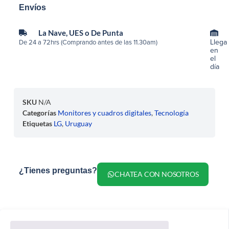
Envíos
La Nave, UES o De Punta
Llega
De 24 a 72hrs (Comprando antes de las 11.30am)
en
el
día
SKU
N/A
Categorías
Monitores y cuadros digitales
,
Tecnología
Etiquetas
LG
,
Uruguay
¿Tienes preguntas?
CHATEA CON NOSOTROS