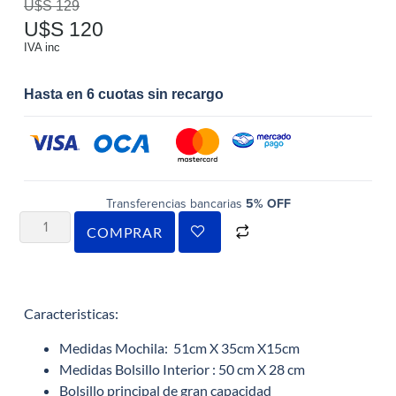
U$S
129
a
U$S
120
valoraciones
de clientes
IVA inc
Hasta en 6 cuotas sin recargo
Transferencias bancarias
5% OFF
COMPRAR
Caracteristicas:
Medidas Mochila: 51cm X 35cm X15cm
Medidas Bolsillo Interior : 50 cm X 28 cm
Bolsillo principal de gran capacidad