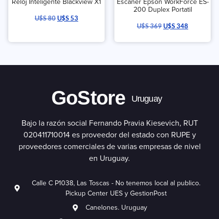
Reloj Inteligente Blackview X1
Escaner Epson WorkForce ES-
200 Duplex Portatil
U$S
80
U$S
53
U$S
369
U$S
348
GoStore
Uruguay
Bajo la razón social Fernando Pravia Kiesevich, RUT
020411710014 es proveedor del estado con RUPE y
proveedores comerciales de varias empresas de nivel
en Uruguay.
Calle C P1038, Las Toscas - No tenemos local al publico.
Pickup Center UES y GestionPost
Canelones. Uruguay