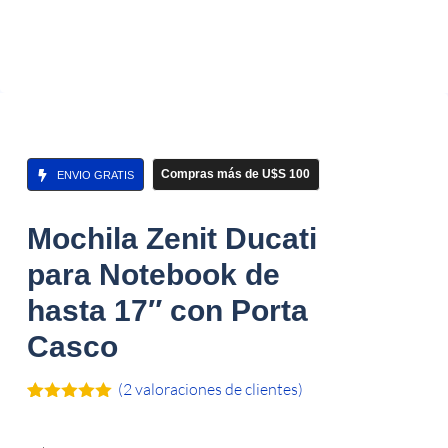
Compras más de U$S 100
ENVIO GRATIS
Mochila Zenit Ducati
para Notebook de
hasta 17″ con Porta
Casco
(
2
valoraciones de clientes)
Valorado
2
con
5.00
de
5 en base