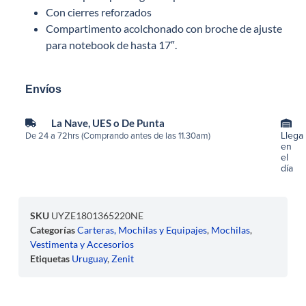
Con cierres reforzados
Compartimento acolchonado con broche de ajuste
para notebook de hasta 17″.
Envíos
La Nave, UES o De Punta
Llega
De 24 a 72hrs (Comprando antes de las 11.30am)
en
el
día
SKU
UYZE1801365220NE
Categorías
Carteras, Mochilas y Equipajes
,
Mochilas
,
Vestimenta y Accesorios
Etiquetas
Uruguay
,
Zenit