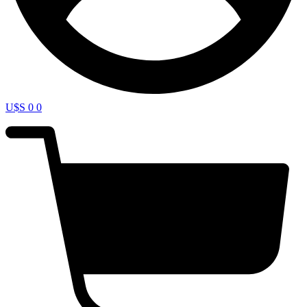
U$S
0
0