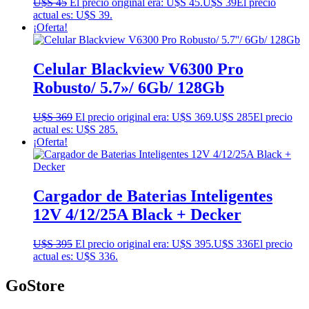
U$S
45
El precio original era: U$S 45.
U$S
39
El precio
actual es: U$S 39.
¡Oferta!
Celular Blackview V6300 Pro
Robusto/ 5.7»/ 6Gb/ 128Gb
U$S
369
El precio original era: U$S 369.
U$S
285
El precio
actual es: U$S 285.
¡Oferta!
Cargador de Baterias Inteligentes
12V 4/12/25A Black + Decker
U$S
395
El precio original era: U$S 395.
U$S
336
El precio
actual es: U$S 336.
GoStore