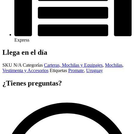
Express
Llega en el día
SKU
N/A
Categorías
Carteras, Mochilas y Equipajes
,
Mochilas
,
Vestimenta y Accesorios
Etiquetas
Promate
,
Uruguay
¿Tienes preguntas?