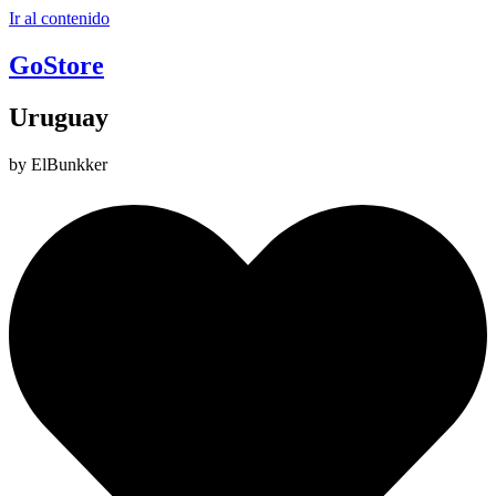
Ir al contenido
GoStore
Uruguay
by ElBunkker