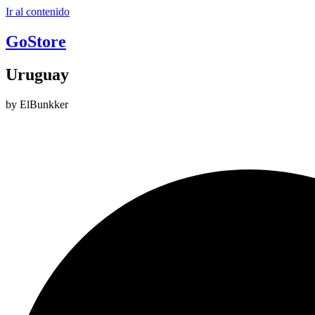
Ir al contenido
GoStore
Uruguay
by ElBunkker