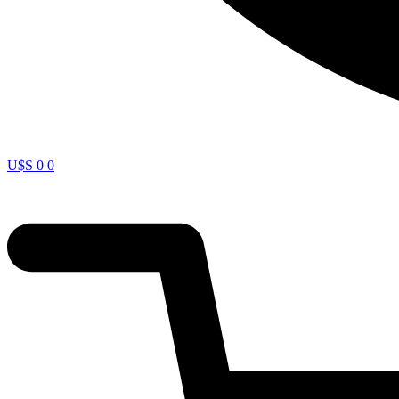
U$S
0
0