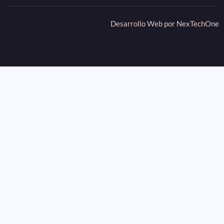
Desarrollo Web por
NexTechOne