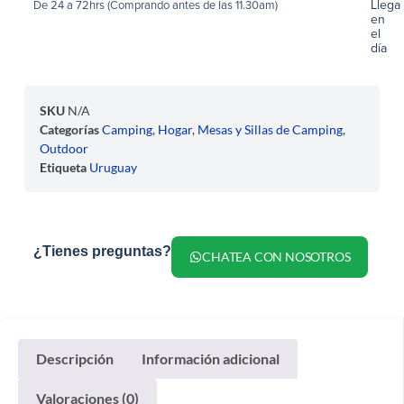
Llega
De 24 a 72hrs (Comprando antes de las 11.30am)
en
el
día
SKU
N/A
Categorías
Camping
,
Hogar
,
Mesas y Sillas de Camping
,
Outdoor
Etiqueta
Uruguay
¿Tienes preguntas?
CHATEA CON NOSOTROS
Descripción
Información adicional
Valoraciones (0)