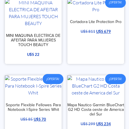
¡OFERTA!
Cortadora Lite Protection Pro
U$S
811
U$S
679
MINI MAQUINA ELECTRICA DE
AFEITAR PARA MUJERES
TOUCH BEAUTY
U$S
22
¡OFERTA!
¡OFERTA!
Soporte Flexible Fellowes Para
Mapa Nautico Garmin BlueChart
Notebook I-Spire Series Whit
G2 HD Costa oeste de America
del Sur
U$S
85
U$S
70
U$S
299
U$S
234