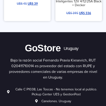
Inteligentes 12V 4/12/25A Black
U$S
45
U$S
39
+ Decker
U$S
395
U$S
336
GoStore
Uruguay
Bajo la razón social Fernando Pravia Kiesevich, RUT
020411710014 es proveedor del estado con RUPE y
proveedores comerciales de varias empresas de nivel
en Uruguay.
Calle C P1038, Las Toscas - No tenemos local al publico.
Pickup Center UES y GestionPost
Canelones. Uruguay