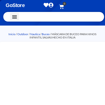
0
GoStore
Vestimenta y Accesorios
Inicio
/
Outdoor
/
Nautica
/
Buceo
/ MÁSCARA DE BUCEO PARA NINOS
INFANTIL SALVAS HECHO EN ITALIA