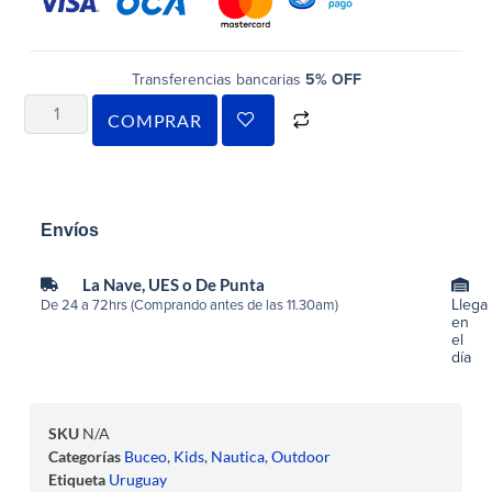
Transferencias bancarias
5% OFF
COMPRAR
Envíos
La Nave, UES o De Punta
Llega
De 24 a 72hrs (Comprando antes de las 11.30am)
en
el
día
SKU
N/A
Categorías
Buceo
,
Kids
,
Nautica
,
Outdoor
Etiqueta
Uruguay