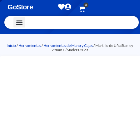
0
GoStore
Vestimenta y Accesorios
Inicio
/
Herramientas
/
Herramientas de Mano y Cajas
/ Martillo de Uña Stanley
29mm C/Madera 20oz