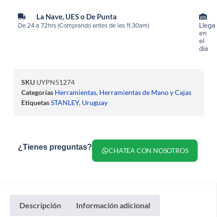
La Nave, UES o De Punta
Llega
De 24 a 72hrs (Comprando antes de las 11.30am)
en
el
día
SKU
UYPN51274
Categorías
Herramientas
,
Herramientas de Mano y Cajas
Etiquetas
STANLEY
,
Uruguay
¿Tienes preguntas?
CHATEA CON NOSOTROS
Descripción
Información adicional