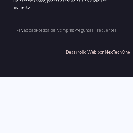
No hacemos spam, podrás darte de baja en cualquier
momento
Privacidad
Política de Compras
Preguntas Frecuentes
Desarrollo Web por
NexTechOne