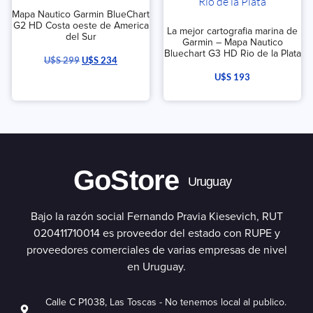
Mapa Nautico Garmin BlueChart
G2 HD Costa oeste de America
La mejor cartografia marina de
del Sur
Garmin – Mapa Nautico
Bluechart G3 HD Rio de la Plata
U$S
299
U$S
234
U$S
193
GoStore
Uruguay
Bajo la razón social Fernando Pravia Kiesevich, RUT
020411710014 es proveedor del estado con RUPE y
proveedores comerciales de varias empresas de nivel
en Uruguay.
Calle C P1038, Las Toscas - No tenemos local al publico.