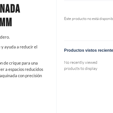
inada
7mm
Este producto no está disponib
adero.
y ayuda a reducir el
Productos vistos recient
No recently viewed
ón de crique para una
products to display
der a espacios reducidos
maquinada con precisión