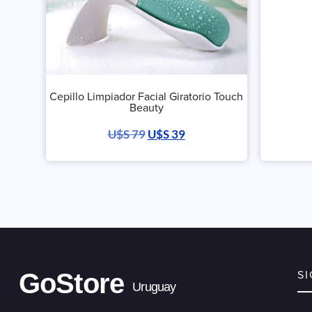
Cepillo Limpiador Facial Giratorio Touch
Beauty
U$S
79
U$S
39
GoStore
S
Uruguay