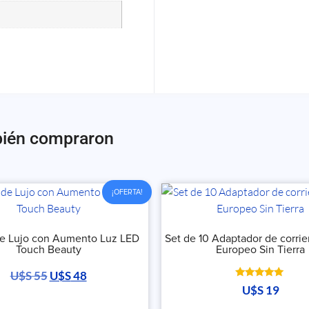
bién compraron
¡OFERTA!
de Lujo con Aumento Luz LED
Set de 10 Adaptador de corri
Touch Beauty
Europeo Sin Tierra
U$S
55
U$S
48
Valorado
U$S
19
con
5.00