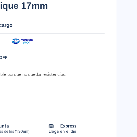
rique 17mm
ecargo
OFF
ible porque no quedan existencias.
Punta
Express
Llega en el día
s de las 11.30am)