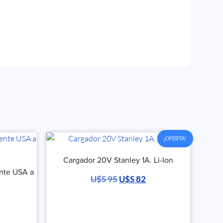
¡OFERTA!
Cargador 20V Stanley 1A. Li-Ion
ente USA a
U$S
95
U$S
82