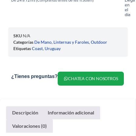
Llega
De 24 a 72hrs (Comprando antes de las 11.30am)
en
el
día
SKU
N/A
Categorías
De Mano
,
Linternas y Faroles
,
Outdoor
Etiquetas
Coast
,
Uruguay
¿Tienes preguntas?
CHATEA CON NOSOTROS
Descripción
Información adicional
Valoraciones (0)