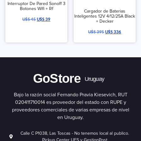
Interruptor De Pared Sonoff 3
Botones Wifi + Rf
Cargador de Baterias
Inteligentes 12V 4/12/25A Black
U$S
45
U$S
39
+ Decker
U$S
395
U$S
336
GoStore
Uruguay
Bajo la razón social Fernando Pravia Kiesevich, RUT
020411710014 es proveedor del estado con RUPE y
proveedores comerciales de varias empresas de nivel
en Uruguay.
Calle C P1038, Las Toscas - No tenemos local al publico.
Pickup Center UES y GestionPost