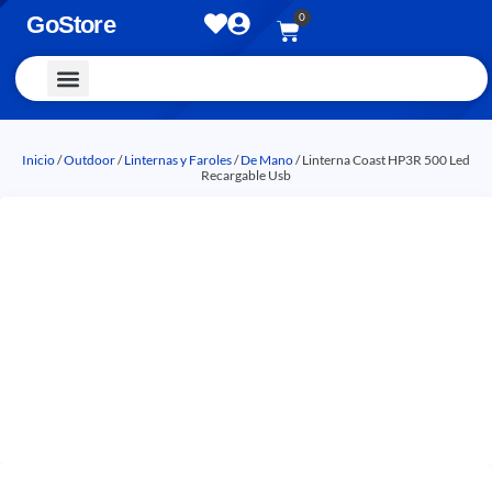
0
GoStore
Vestimenta y Accesorios
Inicio
/
Outdoor
/
Linternas y Faroles
/
De Mano
/ Linterna Coast HP3R 500 Led
Recargable Usb