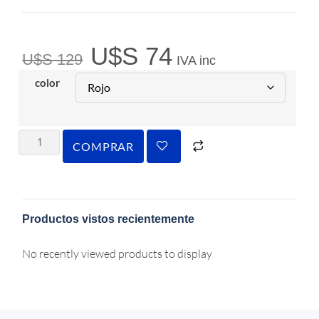
U$S
74
U$S
129
IVA inc
color
COMPRAR
Productos vistos recientemente
No recently viewed products to display