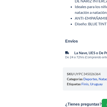
DE NARIZ INTERC
Ideales para los ni
natación a natación
ANTI-EMPAÑAMI
Diseño: BLUE TINT
Envíos
La Nave, UES o De 
De 24 a 72hrs (Comprando ante
SKU
UYPC345026364
Categorías
Deportes
,
Nata
Etiquetas
Finis
,
Uruguay
¿Tienes preguntas?