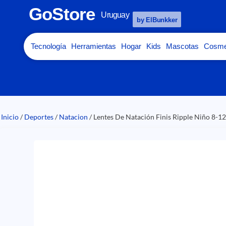
GoStore
Uruguay
by ElBunkker
Tecnología
Herramientas
Hogar
Kids
Mascotas
Cosme
Inicio
/
Deportes
/
Natacion
/ Lentes De Natación Finis Ripple Niño 8-1