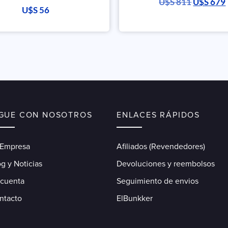
U$S
811
U$S
679
U$S
56
IGUE CON NOSOTROS
ENLACES RÁPIDOS
 Empresa
Afiliados (Revendedores)
g y Noticias
Devoluciones y reembolsos
 cuenta
Seguimiento de envios
ntacto
ElBunkker