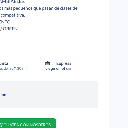
AMBIABLES.
ños más pequeños que pasan de clases de
 competitiva.
ENTO.
 / GREEN.
Punta
Express
Llega en el día
s de las 11.30am)
cion
CHATEA CON NOSOTROS