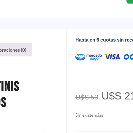
Hasta en 6 cuotas sin re
oraciones (0)
inis
U$S
2
U$S
53
os
Sin existencias