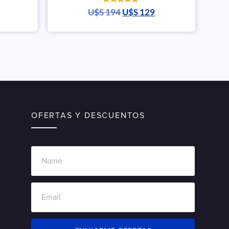
Valorado
U$S
194
U$S
129
con
5.00
de 5
OFERTAS Y DESCUENTOS