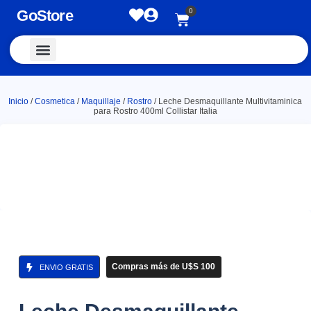
GoStore
0
Vestimenta y Accesorios
Inicio
/
Cosmetica
/
Maquillaje
/
Rostro
/ Leche Desmaquillante Multivitaminica
para Rostro 400ml Collistar Italia
Compras más de U$S 100
ENVIO GRATIS