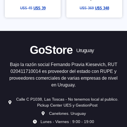
U$S
45
U$S
39
U$S
369
U$S
348
GoStore
Uruguay
Bajo la razón social Fernando Pravia Kiesevich, RUT
020411710014 es proveedor del estado con RUPE y
proveedores comerciales de varias empresas de nivel
en Uruguay.
Calle C P1038, Las Toscas - No tenemos local al publico.
Pickup Center UES y GestionPost
Canelones. Uruguay
Lunes - Viernes : 9:00 - 19:00