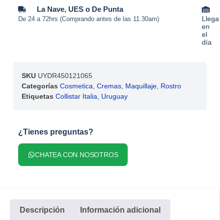
La Nave, UES o De Punta
Llega
De 24 a 72hrs (Comprando antes de las 11.30am)
en
el
día
SKU
UYDR450121065
Categorías
Cosmetica
,
Cremas
,
Maquillaje
,
Rostro
Etiquetas
Collistar Italia
,
Uruguay
¿Tienes preguntas?
CHATEA CON NOSOTROS
Descripción
Información adicional