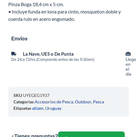
Pinza Boga 18,4 cm x 5 cm.
• Incluye funda en lona para cinto, mosqueton doble y
cuerda rulo en acero engomado.
Envíos
La Nave, UES o De Punta
Llega
De 24 a 72hrs (Comprando antes de las 11.30am)
en
el
día
SKU
UYEGEG1937
Categorías
Accesorios de Pesca
,
Outdoor
,
Pesca
Etiquetas
atizen
,
Uruguay
¿Tienes preguntas?