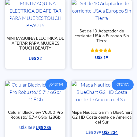
Set de 10 Adaptador de
corriente USA a Europeo Sin
MINI MAQUINA ELECTRICA DE
Tierra
AFEITAR PARA MUJERES
TOUCH BEAUTY
Valorado
U$S
19
U$S
22
con
5.00
de 5
¡OFERTA!
¡OFERTA!
Celular Blackview V6300 Pro
Mapa Nautico Garmin BlueChart
Robusto/ 5.7»/ 6Gb/ 128Gb
G2 HD Costa oeste de America
del Sur
U$S
369
U$S
285
U$S
299
U$S
234