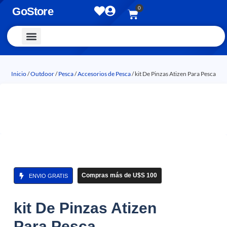
0
GoStore
Vestimenta y Accesorios
Inicio
/
Outdoor
/
Pesca
/
Accesorios de Pesca
/ kit De Pinzas Atizen Para Pesca
Compras más de U$S 100
ENVIO GRATIS
kit De Pinzas Atizen
Para Pesca