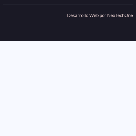
Desarrollo Web por
NexTechOne