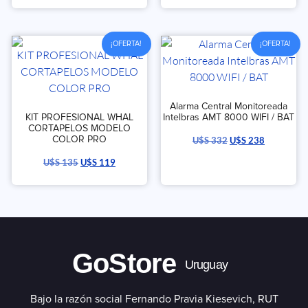
¡OFERTA!
¡OFERTA!
Alarma Central Monitoreada
KIT PROFESIONAL WHAL
Intelbras AMT 8000 WIFI / BAT
CORTAPELOS MODELO
COLOR PRO
U$S
332
U$S
238
U$S
135
U$S
119
GoStore
Uruguay
Bajo la razón social Fernando Pravia Kiesevich, RUT