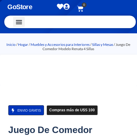
0
GoStore
Vestimenta y Accesorios
Inicio
/
Hogar
/
Muebles y Accesorios para Interiores
/
Sillas y Mesas
/ Juego De
Comedor Modelo Renata 4 Sillas
Compras más de U$S 100
ENVIO GRATIS
Juego De Comedor