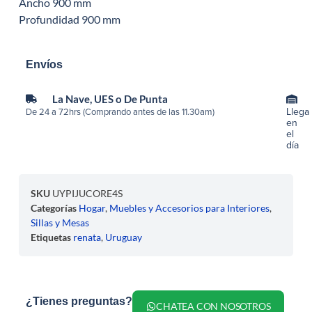
Ancho 900 mm
Profundidad 900 mm
Envíos
La Nave, UES o De Punta
Llega
De 24 a 72hrs (Comprando antes de las 11.30am)
en
el
día
SKU
UYPIJUCORE4S
Categorías
Hogar
,
Muebles y Accesorios para Interiores
,
Sillas y Mesas
Etiquetas
renata
,
Uruguay
¿Tienes preguntas?
CHATEA CON NOSOTROS