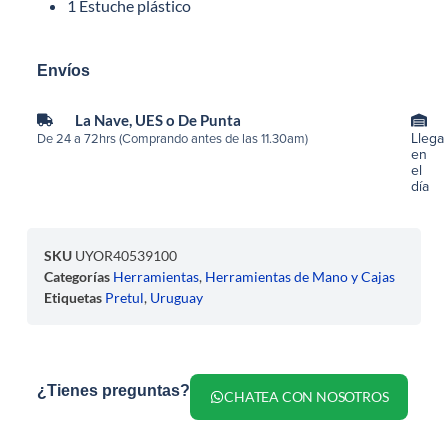
1 Estuche plástico
Envíos
La Nave, UES o De Punta
Llega
De 24 a 72hrs (Comprando antes de las 11.30am)
en
el
día
SKU
UYOR40539100
Categorías
Herramientas
,
Herramientas de Mano y Cajas
Etiquetas
Pretul
,
Uruguay
¿Tienes preguntas?
CHATEA CON NOSOTROS