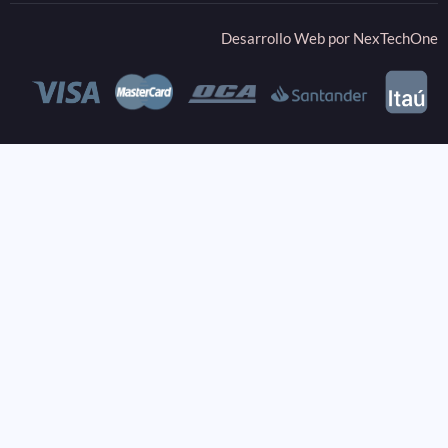
Desarrollo Web por
NexTechOne