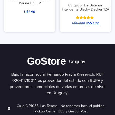
Marine Bc 36″
Cargador De Baterias
Inteligente Black+ Decker 12V
U$S
90
Valorado
U$S
220
U$S
192
con
5.00
de 5
GoStore
Uruguay
Bajo la razón social Fernando Pravia Kiesevich, RUT
020411710014 es proveedor del estado con RUPE y
proveedores comerciales de varias empresas de nivel
en Uruguay.
Calle C P1038, Las Toscas - No tenemos local al publico.
Pickup Center UES y GestionPost