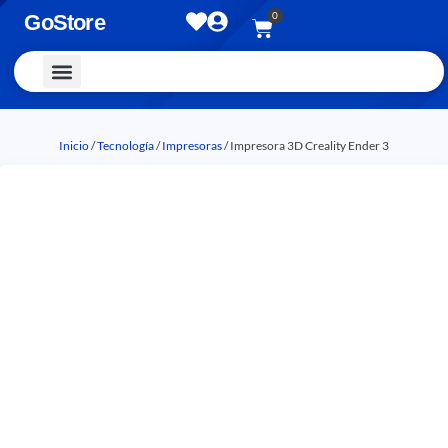
0
GoStore
Vestimenta y Accesorios
Inicio
/
Tecnología
/
Impresoras
/ Impresora 3D Creality Ender 3