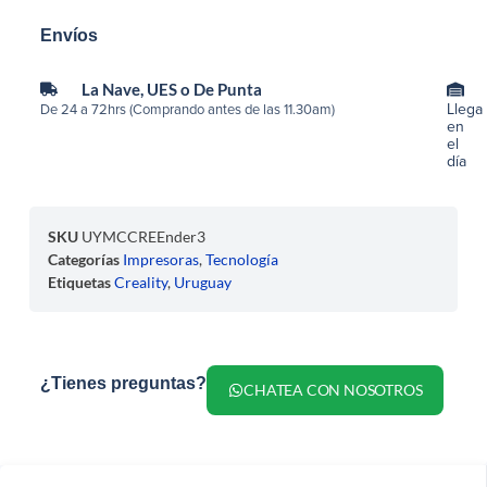
Envíos
La Nave, UES o De Punta
Llega
De 24 a 72hrs (Comprando antes de las 11.30am)
en
el
día
SKU
UYMCCREEnder3
Categorías
Impresoras
,
Tecnología
Etiquetas
Creality
,
Uruguay
¿Tienes preguntas?
CHATEA CON NOSOTROS