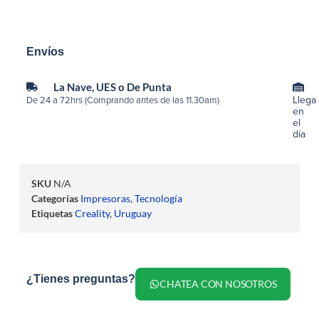
Envíos
La Nave, UES o De Punta
Llega
De 24 a 72hrs (Comprando antes de las 11.30am)
en
el
día
SKU
N/A
Categorías
Impresoras
,
Tecnología
Etiquetas
Creality
,
Uruguay
¿Tienes preguntas?
CHATEA CON NOSOTROS