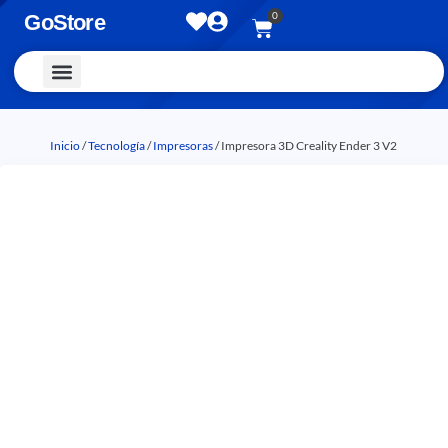
0
GoStore
Vestimenta y Accesorios
Inicio
/
Tecnología
/
Impresoras
/ Impresora 3D Creality Ender 3 V2