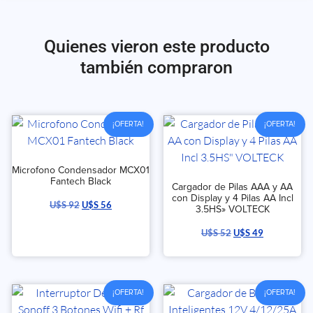
Quienes vieron este producto
también compraron
¡OFERTA!
¡OFERTA!
Microfono Condensador MCX01
Fantech Black
Cargador de Pilas AAA y AA
con Display y 4 Pilas AA Incl
U$S
92
U$S
56
3.5HS» VOLTECK
U$S
52
U$S
49
¡OFERTA!
¡OFERTA!