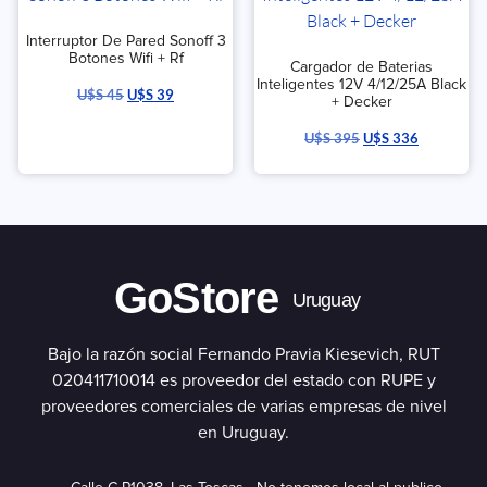
Interruptor De Pared Sonoff 3
Botones Wifi + Rf
Cargador de Baterias
Inteligentes 12V 4/12/25A Black
U$S
45
U$S
39
+ Decker
U$S
395
U$S
336
GoStore
Uruguay
Bajo la razón social Fernando Pravia Kiesevich, RUT
020411710014 es proveedor del estado con RUPE y
proveedores comerciales de varias empresas de nivel
en Uruguay.