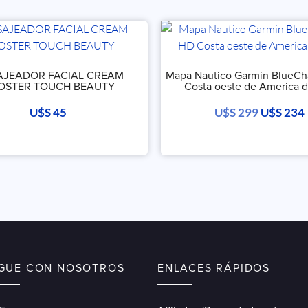
JEADOR FACIAL CREAM
Mapa Nautico Garmin BlueCh
OSTER TOUCH BEAUTY
Costa oeste de America d
U$S
45
U$S
299
U$S
234
IGUE CON NOSOTROS
ENLACES RÁPIDOS