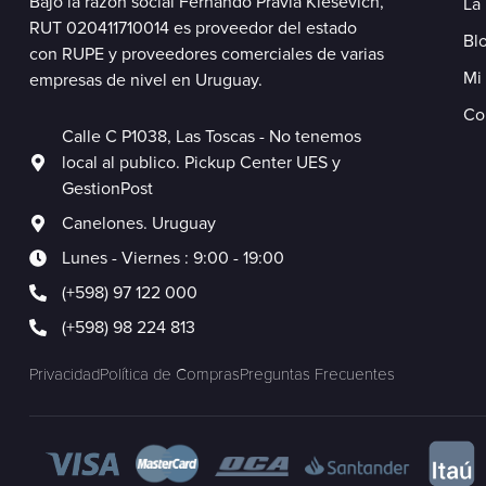
Bajo la razón social Fernando Pravia Kiesevich,
La
RUT 020411710014 es proveedor del estado
Blo
con RUPE y proveedores comerciales de varias
Mi
empresas de nivel en Uruguay.
Co
Calle C P1038, Las Toscas - No tenemos
local al publico. Pickup Center UES y
GestionPost
Canelones. Uruguay
Lunes - Viernes : 9:00 - 19:00
(+598) 97 122 000
(+598) 98 224 813
Privacidad
Política de Compras
Preguntas Frecuentes