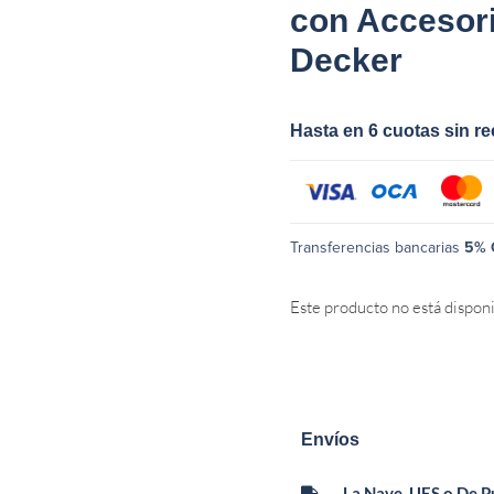
con Accesori
Decker
Hasta en 6 cuotas sin r
Transferencias bancarias
5% 
Este producto no está dispon
Envíos
La Nave, UES o De 