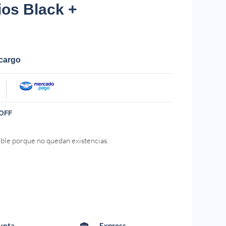
os Black +
ecargo
OFF
ible porque no quedan existencias.
Punta
Express