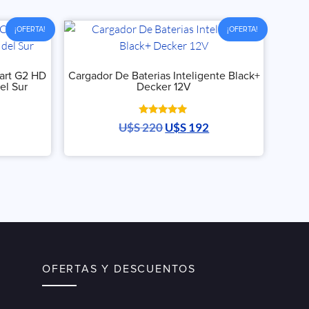
¡OFERTA!
¡OFERTA!
art G2 HD
Cargador De Baterias Inteligente Black+
el Sur
Decker 12V
Valorado
U$S
220
U$S
192
con
5.00
de 5
OFERTAS Y DESCUENTOS