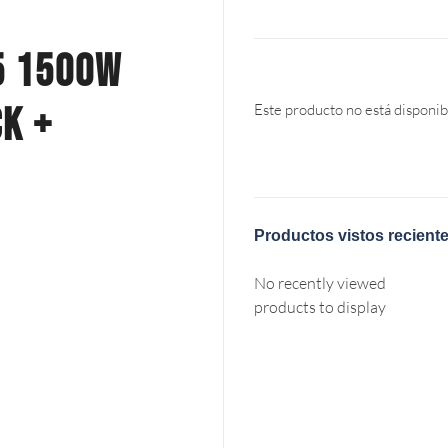
5 1500W
ck +
Este producto no está disponib
Productos vistos recient
No recently viewed
products to display