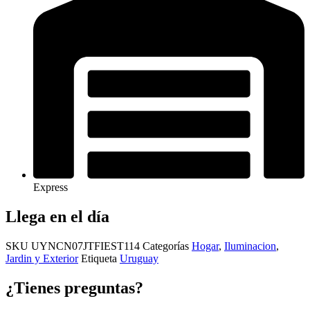
Express
Llega en el día
SKU
UYNCN07JTFIEST114
Categorías
Hogar
,
Iluminacion
,
Jardin y Exterior
Etiqueta
Uruguay
¿Tienes preguntas?