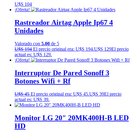
U$S
104
¡Oferta!
Rastreador Airtag Apple Ip67 4
Unidades
Valorado con
5.00
de 5
U$S
194
El precio original era: U$S 194.
U$S
129
El precio
actual es: U$S 129.
¡Oferta!
Interruptor De Pared Sonoff 3
Botones Wifi + Rf
U$S
45
El precio original era: U$S 45.
U$S
39
El precio
actual es: U$S 39.
Monitor LG 20″ 20MK400H-B LED
HD