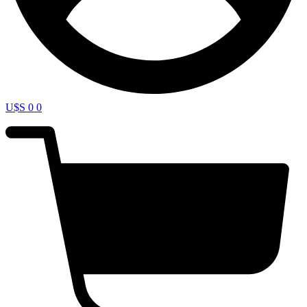
U$S
0
0