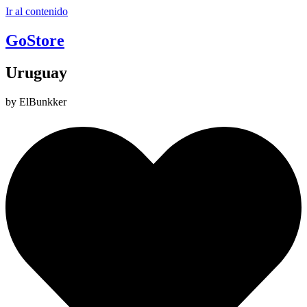
Ir al contenido
GoStore
Uruguay
by ElBunkker