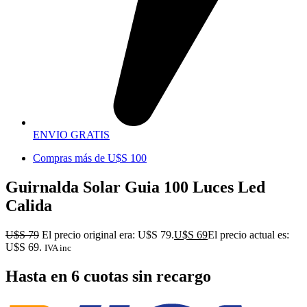
ENVIO GRATIS
Compras más de U$S 100
Guirnalda Solar Guia 100 Luces Led
Calida
U$S
79
El precio original era: U$S 79.
U$S
69
El precio actual es:
U$S 69.
IVA inc
Hasta en 6 cuotas sin recargo