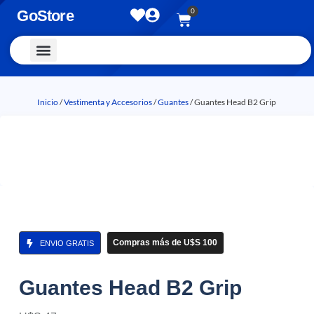
0
GoStore
Vestimenta y Accesorios
Inicio
/
Vestimenta y Accesorios
/
Guantes
/ Guantes Head B2 Grip
Compras más de U$S 100
ENVIO GRATIS
Guantes Head B2 Grip