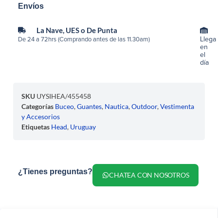
Envíos
La Nave, UES o De Punta
Llega
De 24 a 72hrs (Comprando antes de las 11.30am)
en
el
día
SKU
UYSIHEA/455458
Categorías
Buceo
,
Guantes
,
Nautica
,
Outdoor
,
Vestimenta
y Accesorios
Etiquetas
Head
,
Uruguay
¿Tienes preguntas?
CHATEA CON NOSOTROS