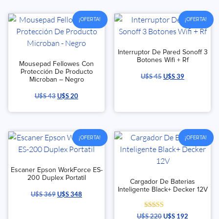
¡OFERTA!
¡OFERTA!
Interruptor De Pared Sonoff 3
Botones Wifi + Rf
Mousepad Fellowes Con
Protección De Producto
U$S
45
U$S
39
Microban – Negro
U$S
43
U$S
20
¡OFERTA!
¡OFERTA!
Escaner Epson WorkForce ES-
200 Duplex Portatil
Cargador De Baterias
Inteligente Black+ Decker 12V
U$S
369
U$S
348
Valorado con
U$S
220
U$S
192