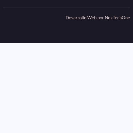
Desarrollo Web por
NexTechOne