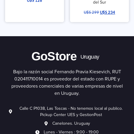
U$S
128
del Sur
U$S
299
U$S
234
GoStore
Uruguay
Bajo la razón social Fernando Pravia Kiesevich, RUT
020411710014 es proveedor del estado con RUPE y
proveedores comerciales de varias empresas de nivel
en Uruguay.
Calle C P1038, Las Toscas - No tenemos local al publico.
Pickup Center UES y GestionPost
Canelones. Uruguay
Lunes - Viernes : 9:00 - 19:00