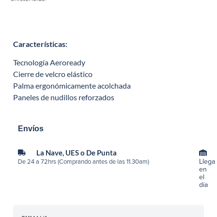
Características
:
Tecnología Aeroready
Cierre de velcro elástico
Palma ergonómicamente acolchada
Paneles de nudillos reforzados
Envíos
La Nave, UES o De Punta
Llega
De 24 a 72hrs (Comprando antes de las 11.30am)
en
el
día