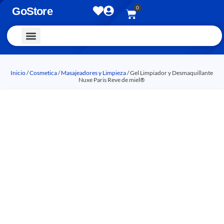
0
GoStore
Vestimenta y Accesorios
Inicio
/
Cosmetica
/
Masajeadores y Limpieza
/ Gel Limpiador y Desmaquillante
Nuxe Paris Reve de miel®