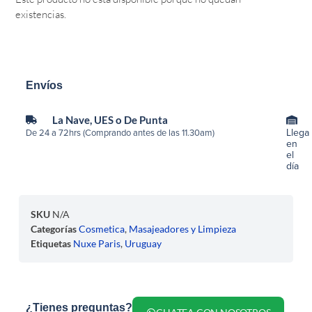
existencias.
Envíos
La Nave, UES o De Punta
Llega
De 24 a 72hrs (Comprando antes de las 11.30am)
en
el
día
SKU
N/A
Categorías
Cosmetica
,
Masajeadores y Limpieza
Etiquetas
Nuxe Paris
,
Uruguay
¿Tienes preguntas?