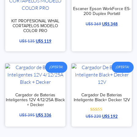
Escaner Epson WorkForce ES-
200 Duplex Portatil
KIT PROFESIONAL WHAL
U$S
369
U$S
348
CORTAPELOS MODELO
COLOR PRO
U$S
135
U$S
119
¡OFERTA!
¡OFERTA!
Cargador de Baterias
Cargador De Baterias
Inteligentes 12V 4/12/25A Black
Inteligente Black+ Decker 12V
+ Decker
U$S
395
U$S
336
Valorado con
U$S
220
U$S
192
5.00
de 5