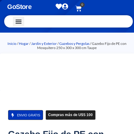
0
GoStore
Vestimenta y Accesorios
Inicio
/
Hogar
/
Jardin y Exterior
/
Gazebos y Pergolas
/ Gazebo Fijo de PE con
Mosquitero 250 x 300 x 300 cm Taupe
Compras más de U$S 100
ENVIO GRATIS