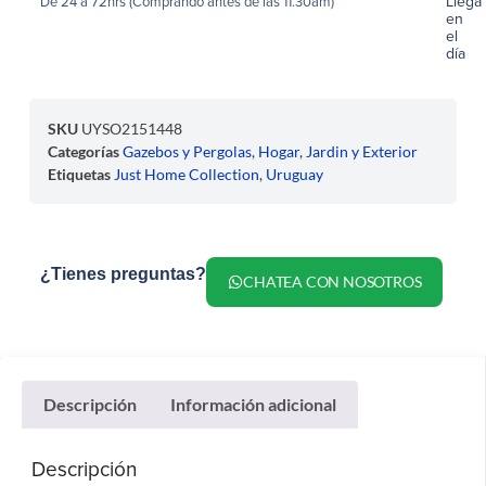
Llega
De 24 a 72hrs (Comprando antes de las 11.30am)
en
el
día
SKU
UYSO2151448
Categorías
Gazebos y Pergolas
,
Hogar
,
Jardin y Exterior
Etiquetas
Just Home Collection
,
Uruguay
¿Tienes preguntas?
CHATEA CON NOSOTROS
Descripción
Información adicional
Descripción