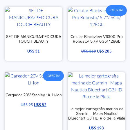
¡OFERTA!
SET DE MANICURA/PEDICURA
Celular Blackview V6300 Pro
TOUCH BEAUTY
Robusto/ 5.7»/ 6Gb/ 128Gb
U$S
31
U$S
369
U$S
285
¡OFERTA!
Cargador 20V Stanley 1A. Li-Ion
U$S
95
U$S
82
La mejor cartografia marina de
Garmin – Mapa Nautico
Bluechart G3 HD Rio de la Plata
U$S
193