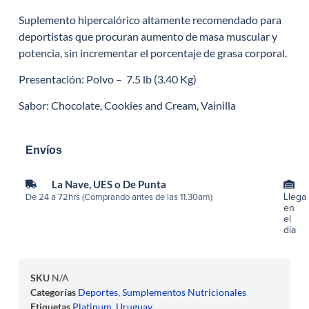
Suplemento hipercalórico altamente recomendado para
deportistas que procuran aumento de masa muscular y
potencia, sin incrementar el porcentaje de grasa corporal.
Presentación: Polvo – 7.5 lb (3.40 Kg)
Sabor: Chocolate, Cookies and Cream, Vainilla
Envíos
La Nave, UES o De Punta
Llega
De 24 a 72hrs (Comprando antes de las 11.30am)
en
el
día
SKU
N/A
Categorías
Deportes
,
Sumplementos Nutricionales
Etiquetas
Platinum
,
Uruguay