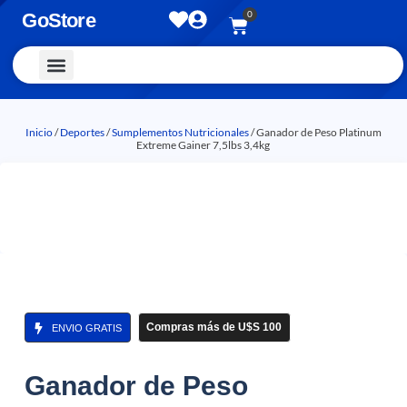
0
GoStore
Vestimenta y Accesorios
Inicio
/
Deportes
/
Sumplementos Nutricionales
/ Ganador de Peso Platinum
Extreme Gainer 7,5lbs 3,4kg
Compras más de U$S 100
ENVIO GRATIS
Ganador de Peso