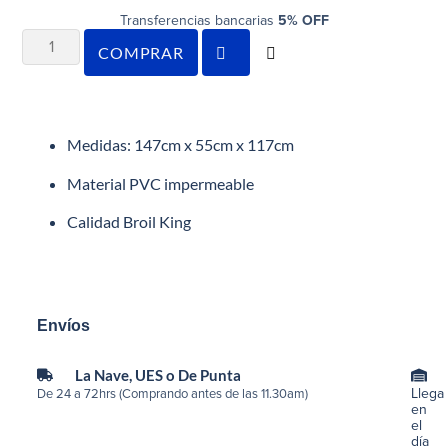
Transferencias bancarias
5% OFF
COMPRAR
Medidas: 147cm x 55cm x 117cm
Material PVC impermeable
Calidad Broil King
Envíos
La Nave, UES o De Punta
Llega
De 24 a 72hrs (Comprando antes de las 11.30am)
en
el
día