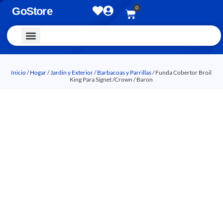
0
GoStore
Vestimenta y Accesorios
Inicio
/
Hogar
/
Jardin y Exterior
/
Barbacoas y Parrillas
/ Funda Cobertor Broil
King Para Signet /Crown / Baron