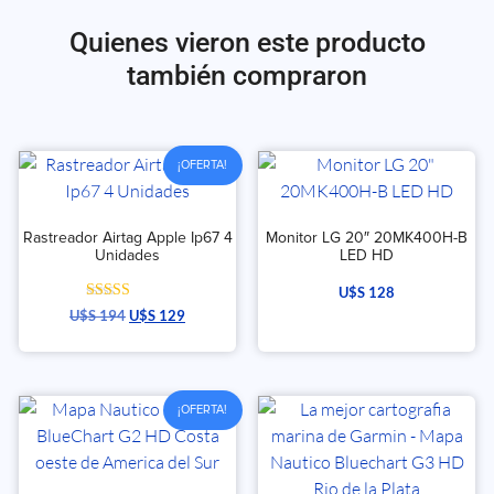
Quienes vieron este producto
también compraron
¡OFERTA!
Rastreador Airtag Apple Ip67 4
Monitor LG 20″ 20MK400H-B
Unidades
LED HD
U$S
128
Valorado con
U$S
194
U$S
129
5.00
de 5
¡OFERTA!