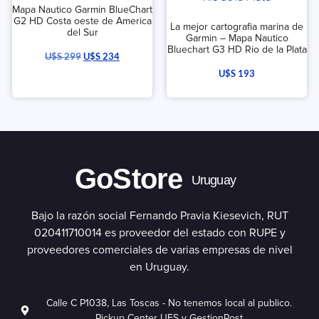
Mapa Nautico Garmin BlueChart
G2 HD Costa oeste de America
La mejor cartografia marina de
del Sur
Garmin – Mapa Nautico
Bluechart G3 HD Rio de la Plata
U$S
299
U$S
234
U$S
193
GoStore
Uruguay
Bajo la razón social Fernando Pravia Kiesevich, RUT
020411710014 es proveedor del estado con RUPE y
proveedores comerciales de varias empresas de nivel
en Uruguay.
Calle C P1038, Las Toscas - No tenemos local al publico.
Pickup Center UES y GestionPost