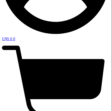
U$S
0
0