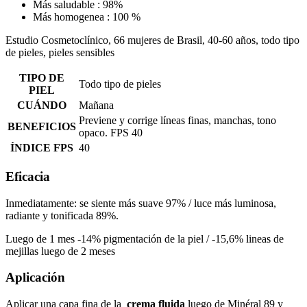
Más saludable : 98%
Más homogenea : 100 %
Estudio Cosmetoclínico, 66 mujeres de Brasil, 40-60 años, todo tipo
de pieles, pieles sensibles
TIPO DE
Todo tipo de pieles
PIEL
CUÁNDO
Mañana
Previene y corrige líneas finas, manchas, tono
BENEFICIOS
opaco. FPS 40
ÍNDICE FPS
40
Eficacia
Inmediatamente: se siente más suave 97% / luce más luminosa,
radiante y tonificada 89%.
Luego de 1 mes -14% pigmentación de la piel / -15,6% lineas de
mejillas luego de 2 meses
Aplicación
Aplicar una capa fina de la
crema fluida
luego de Minéral 89 y