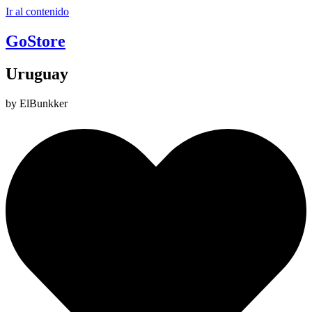
Ir al contenido
GoStore
Uruguay
by ElBunkker