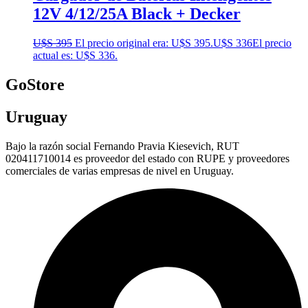
12V 4/12/25A Black + Decker
U$S
395
El precio original era: U$S 395.
U$S
336
El precio
actual es: U$S 336.
GoStore
Uruguay
Bajo la razón social Fernando Pravia Kiesevich, RUT
020411710014 es proveedor del estado con RUPE y proveedores
comerciales de varias empresas de nivel en Uruguay.