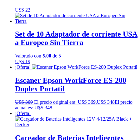
U$S
22
Set de 10 Adaptador de corriente USA
a Europeo Sin Tierra
Valorado con
5.00
de 5
U$S
19
¡Oferta!
Escaner Epson WorkForce ES-200
Duplex Portatil
U$S
369
El precio original era: U$S 369.
U$S
348
El precio
actual es: U$S 348.
¡Oferta!
Cargador de Baterias Inteligentes