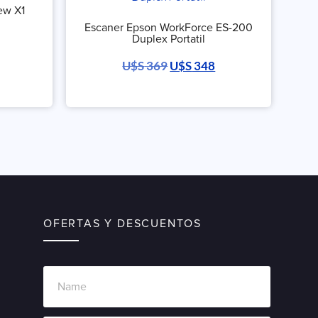
ew X1
Escaner Epson WorkForce ES-200
Duplex Portatil
U$S
369
U$S
348
OFERTAS Y DESCUENTOS