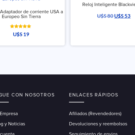
Reloj Inteligente Blackvi
 Adaptador de corriente USA a
U$S
80
U$S
53
Europeo Sin Tierra
Valorado
U$S
19
con
5.00
de 5
IGUE CON NOSOTROS
ENLACES RÁPIDOS
 Empresa
Afiliados (Revendedores)
g y Noticias
Devoluciones y reembolsos
 cuenta
Seguimiento de envios