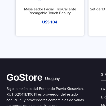
Masajeador Facial Frio/Caliente
Set de 10
Recargable Touch Beauty
U$S
104
GoStore
S
Uruguay
Bajo la razón social Fernando Pravia Kiesevich,
La
RUT 020411710014 es proveedor del estado
Blo
con RUPE y proveedores comerciales de varias
Mi
empresas de nivel en Uruguay.