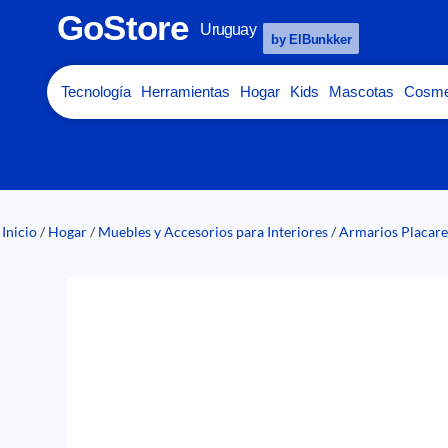
GoStore
Uruguay
by ElBunkker
Tecnología
Herramientas
Hogar
Kids
Mascotas
Cosme
Inicio
/
Hogar
/
Muebles y Accesorios para Interiores
/
Armarios Placar