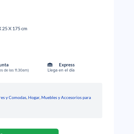
X 25 X 175 cm
Punta
Express
Llega en el día
s de las 11.30am)
res y Comodas
,
Hogar
,
Muebles y Accesorios para