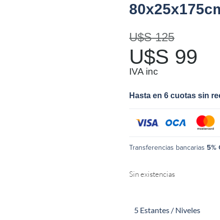
80x25x175cm
U$S
125
U$S
99
IVA inc
Hasta en 6 cuotas sin r
Transferencias bancarias
5% 
Sin existencias
5 Estantes / Niveles