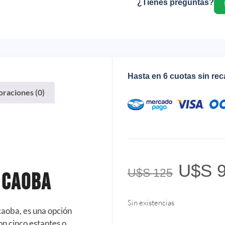
¿Tienes preguntas?
Hasta en 6 cuotas sin re
oraciones (0)
U$S
9
U$S
125
 Caoba
Sin existencias
aoba, es una opción
on cinco estantes o