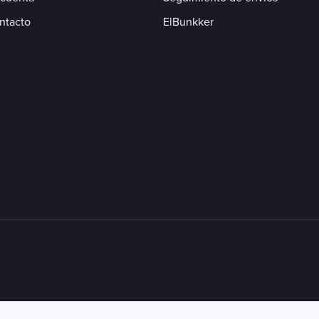
ntacto
ElBunkker