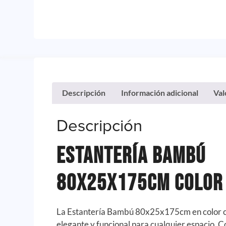
Descripción
Información adicional
Val
Descripción
Estantería Bambú
80x25x175cm Color
La Estantería Bambú 80x25x175cm en color c
elegante y funcional para cualquier espacio. C