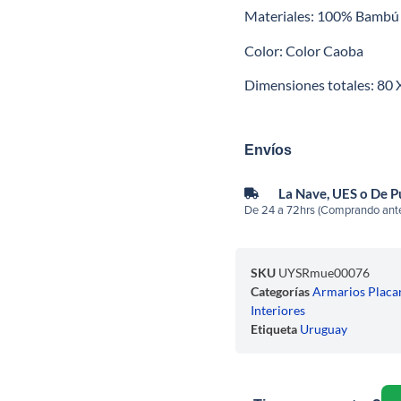
Materiales: 100% Bambú
Color: Color Caoba
Dimensiones totales: 80 
Envíos
La Nave, UES o De 
De 24 a 72hrs (Comprando ante
SKU
UYSRmue00076
Categorías
Armarios Placa
Interiores
Etiqueta
Uruguay