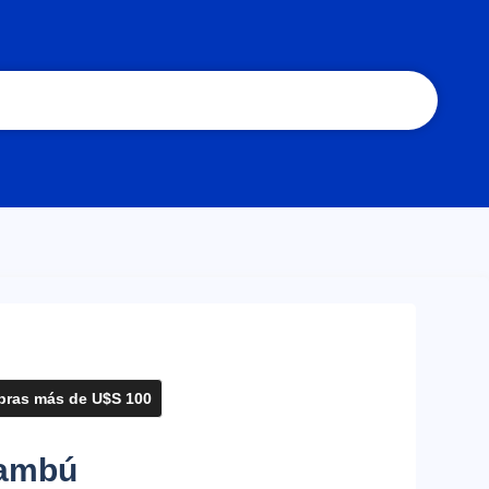
ras más de U$S 100
Bambú