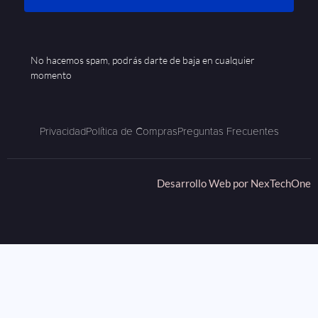
No hacemos spam, podrás darte de baja en cualquier
momento
Privacidad
Política de Compras
Preguntas Frecuentes
Desarrollo Web por
NexTechOne