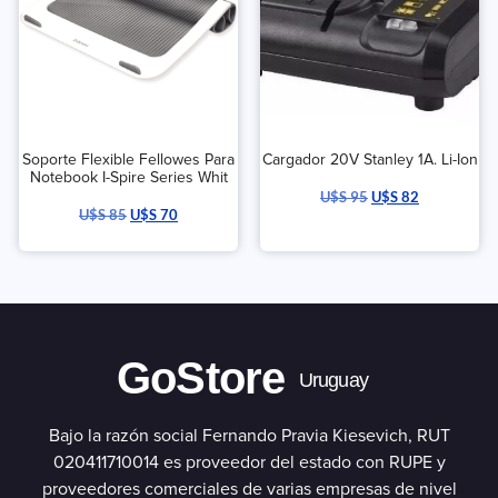
Soporte Flexible Fellowes Para
Cargador 20V Stanley 1A. Li-Ion
Notebook I-Spire Series Whit
U$S
95
U$S
82
U$S
85
U$S
70
GoStore
Uruguay
Bajo la razón social Fernando Pravia Kiesevich, RUT
020411710014 es proveedor del estado con RUPE y
proveedores comerciales de varias empresas de nivel