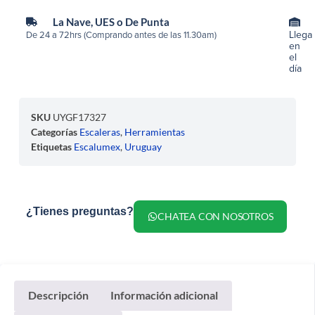
La Nave, UES o De Punta
Llega
De 24 a 72hrs (Comprando antes de las 11.30am)
en
el
día
SKU
UYGF17327
Categorías
Escaleras
,
Herramientas
Etiquetas
Escalumex
,
Uruguay
¿Tienes preguntas?
CHATEA CON NOSOTROS
Descripción
Información adicional