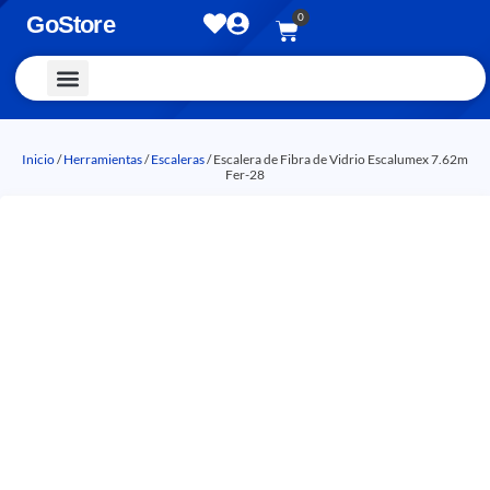
0
GoStore
Vestimenta y Accesorios
Inicio
/
Herramientas
/
Escaleras
/ Escalera de Fibra de Vidrio Escalumex 7.62m
Fer-28